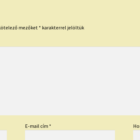
kötelező mezőket
*
karakterrel jelöltük
E-mail cím
*
Ho