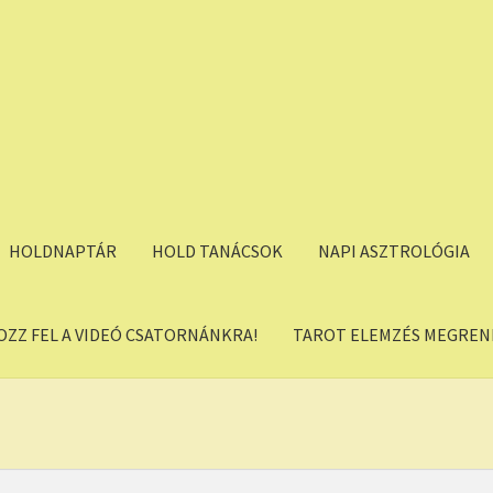
HOLDNAPTÁR
HOLD TANÁCSOK
NAPI ASZTROLÓGIA
OZZ FEL A VIDEÓ CSATORNÁNKRA!
TAROT ELEMZÉS MEGREND