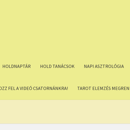
HOLDNAPTÁR
HOLD TANÁCSOK
NAPI ASZTROLÓGIA
OZZ FEL A VIDEÓ CSATORNÁNKRA!
TAROT ELEMZÉS MEGREND