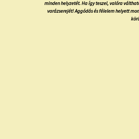
minden helyzetét. Ha így teszel, valóra válthato
varázserejét! Aggódás és félelem helyett mond
kör