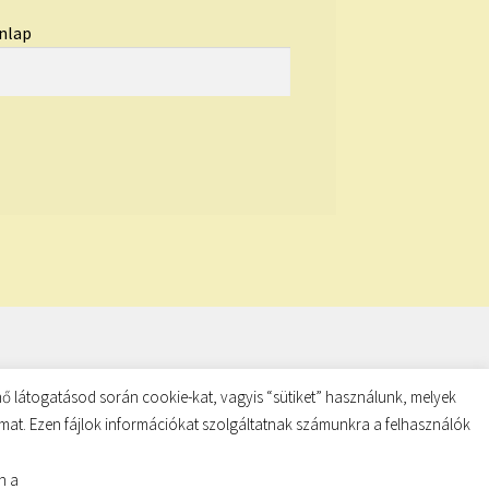
nlap
ő látogatásod során cookie-kat, vagyis “sütiket” használunk, melyek
almat. Ezen fájlok információkat szolgáltatnak számunkra a felhasználók
n a