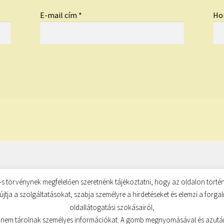
E-mail cím
*
Ho
s törvénynek megfelelően szeretnénk tájékoztatni, hogy az oldalon történ
újtja a szolgáltatásokat, szabja személyre a hirdetéseket és elemzi a forg
oldallátogatási szokásairól,
 nem tárolnak személyes információkat. A gomb megnyomásával és azutá