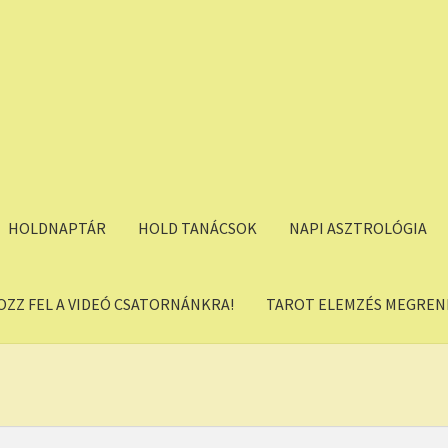
HOLDNAPTÁR
HOLD TANÁCSOK
NAPI ASZTROLÓGIA
OZZ FEL A VIDEÓ CSATORNÁNKRA!
TAROT ELEMZÉS MEGREND