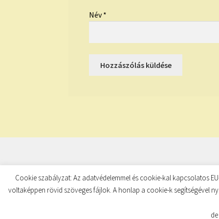
Név
*
© TUDATKULCS 2026
Cookie szabályzat: Az adatvédelemmel és cookie-kal kapcsolatos EU-
Built with Storefront
.
voltaképpen rövid szöveges fájlok. A honlap a cookie-k segítségével ny
de