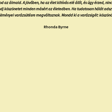
d az álmaid. A jövőben, ha az élet kihívás elé állít, és úgy érzed, ni
j köszönetet minden másért az életedben. Ha tudatosan hálát adsz a 
ülményei varázsütésre megváltoznak. Mondd ki a varázsigét: köszön
Rhonda Byrne