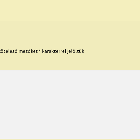
kötelező mezőket
*
karakterrel jelöltük