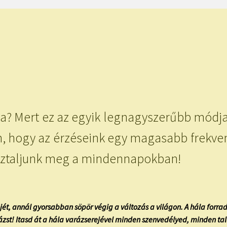
sa? Mert ez az egyik legnagyszerűbb módj
en, hogy az érzéseink egy magasabb frekv
asztaljunk meg a mindennapokban!
rejét, annál gyorsabban söpör végig a változás a világon. A hála fo
st! Itasd át a hála varázserejével minden szenvedélyed, minden ta