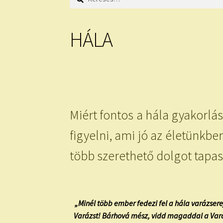
HÁLA
Miért fontos a hála gyakorlá
figyelni, ami jó az életünkb
több szerethető dolgot tap
„Minél több ember fedezi fel a hála varázse
Varázst! Bárhová mész, vidd magaddal a Varáz