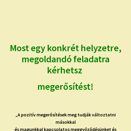
child
menu
Expand
ISMERJ MEG!
child
menu
ÍRJ NEKEM!
IRATKOZZ FEL A VIDEÓ CSATORNÁNKRA!
Most egy konkrét helyzetre,
megoldandó feladatra
TAROT ELEMZÉS MEGRENDELÉSE LIMITÁLT!
AJÁNDÉKOKKAL!
kérhetsz
megerősítést!
„A pozitív megerősítések meg tudják változtatni
másokkal
és magunkkal kapcsolatos meggyőződésünket és