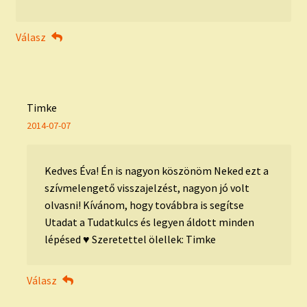
Válasz
Timke
2014-07-07
Kedves Éva! Én is nagyon köszönöm Neked ezt a
szívmelengető visszajelzést, nagyon jó volt
olvasni! Kívánom, hogy továbbra is segítse
Utadat a Tudatkulcs és legyen áldott minden
lépésed ♥ Szeretettel ölellek: Timke
Válasz