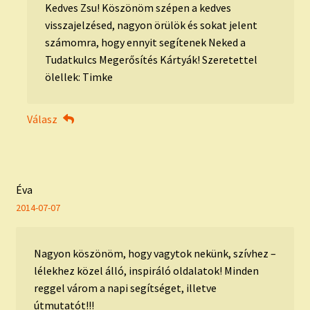
Kedves Zsu! Köszönöm szépen a kedves
visszajelzésed, nagyon örülök és sokat jelent
számomra, hogy ennyit segítenek Neked a
Tudatkulcs Megerősítés Kártyák! Szeretettel
ölellek: Timke
Válasz
Éva
2014-07-07
Nagyon köszönöm, hogy vagytok nekünk, szívhez –
lélekhez közel álló, inspiráló oldalatok! Minden
reggel várom a napi segítséget, illetve
útmutatót!!!