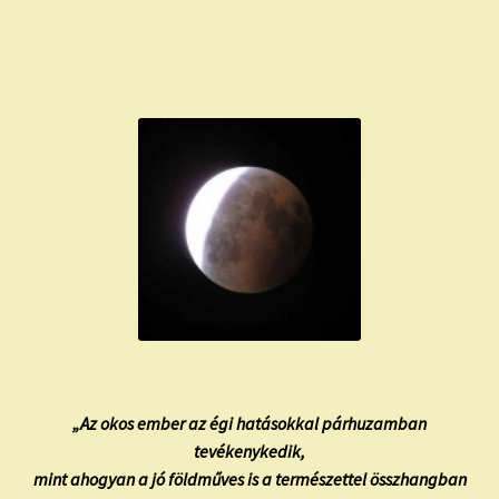
child
menu
Expand
ISMERJ MEG!
child
menu
ÍRJ NEKEM!
IRATKOZZ FEL A VIDEÓ CSATORNÁNKRA!
TAROT ELEMZÉS MEGRENDELÉSE LIMITÁLT!
AJÁNDÉKOKKAL!
„Az okos ember az égi hatásokkal párhuzamban
tevékenykedik,
mint ahogyan a jó földműves is a természettel összhangban