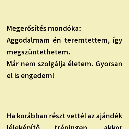
Megerősítés mondóka:
Aggodalmam én teremtettem, így
megszüntethetem.
Már nem szolgálja életem. Gyorsan
el is engedem!
Ha korábban részt vettél az ajándék
léleképítő tréningen, akkor