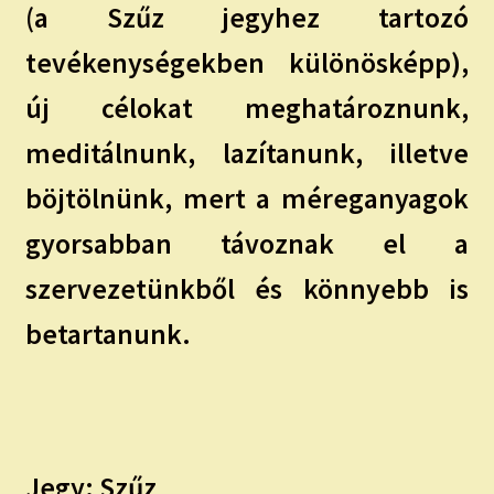
(a Szűz jegyhez tartozó
tevékenységekben különösképp),
új célokat meghatároznunk,
meditálnunk, lazítanunk, illetve
böjtölnünk, mert a méreganyagok
gyorsabban távoznak el a
szervezetünkből és könnyebb is
betartanunk.
Jegy: Szűz