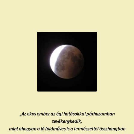
child
menu
Expand
ISMERJ MEG!
child
menu
ÍRJ NEKEM!
IRATKOZZ FEL A VIDEÓ CSATORNÁNKRA!
TAROT ELEMZÉS MEGRENDELÉSE LIMITÁLT!
AJÁNDÉKOKKAL!
„Az okos ember az égi hatásokkal párhuzamban
tevékenykedik,
mint ahogyan a jó földműves is a természettel összhangban