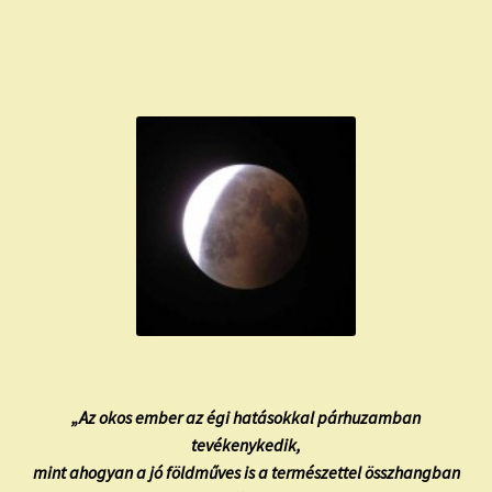
child
menu
Expand
ISMERJ MEG!
child
menu
ÍRJ NEKEM!
IRATKOZZ FEL A VIDEÓ CSATORNÁNKRA!
TAROT ELEMZÉS MEGRENDELÉSE LIMITÁLT!
AJÁNDÉKOKKAL!
„Az okos ember az égi hatásokkal párhuzamban
tevékenykedik,
mint ahogyan a jó földműves is a természettel összhangban