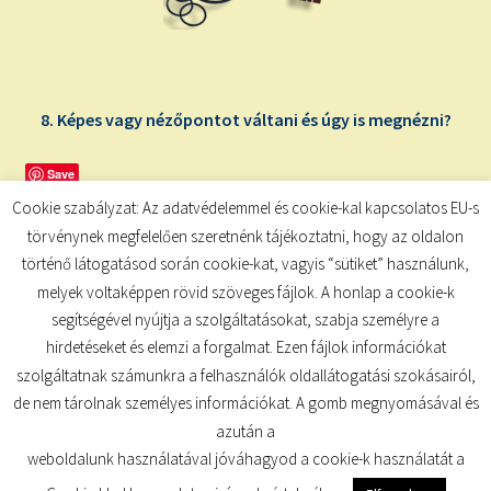
child
menu
Expand
ISMERJ MEG!
child
menu
ÍRJ NEKEM!
8. Képes vagy nézőpontot váltani és úgy is megnézni?
IRATKOZZ FEL A VIDEÓ CSATORNÁNKRA!
Save
Cookie szabályzat: Az adatvédelemmel és cookie-kal kapcsolatos EU-s
TAROT ELEMZÉS MEGRENDELÉSE LIMITÁLT!
törvénynek megfelelően szeretnénk tájékoztatni, hogy az oldalon
AJÁNDÉKOKKAL!
történő látogatásod során cookie-kat, vagyis “sütiket” használunk,
melyek voltaképpen rövid szöveges fájlok. A honlap a cookie-k
segítségével nyújtja a szolgáltatásokat, szabja személyre a
hirdetéseket és elemzi a forgalmat. Ezen fájlok információkat
szolgáltatnak számunkra a felhasználók oldallátogatási szokásairól,
de nem tárolnak személyes információkat. A gomb megnyomásával és
© TUDATKULCS 2026
azután a
Built with Storefront
.
weboldalunk használatával jóváhagyod a cookie-k használatát a