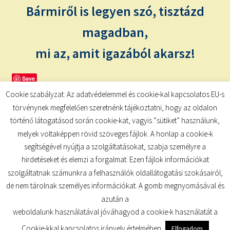
child
Bármiről is legyen szó, tisztázd
menu
Expand
ISMERJ MEG!
child
magadban,
menu
ÍRJ NEKEM!
mi az, amit igazából akarsz!
IRATKOZZ FEL A VIDEÓ CSATORNÁNKRA!
Save
Cookie szabályzat: Az adatvédelemmel és cookie-kal kapcsolatos EU-s
TAROT ELEMZÉS MEGRENDELÉSE LIMITÁLT!
törvénynek megfelelően szeretnénk tájékoztatni, hogy az oldalon
AJÁNDÉKOKKAL!
történő látogatásod során cookie-kat, vagyis “sütiket” használunk,
melyek voltaképpen rövid szöveges fájlok. A honlap a cookie-k
segítségével nyújtja a szolgáltatásokat, szabja személyre a
hirdetéseket és elemzi a forgalmat. Ezen fájlok információkat
szolgáltatnak számunkra a felhasználók oldallátogatási szokásairól,
de nem tárolnak személyes információkat. A gomb megnyomásával és
© TUDATKULCS 2026
azután a
Built with Storefront
.
weboldalunk használatával jóváhagyod a cookie-k használatát a
Cookie-kkal kapcsolatos irányelv értelmében.
Elfogadom