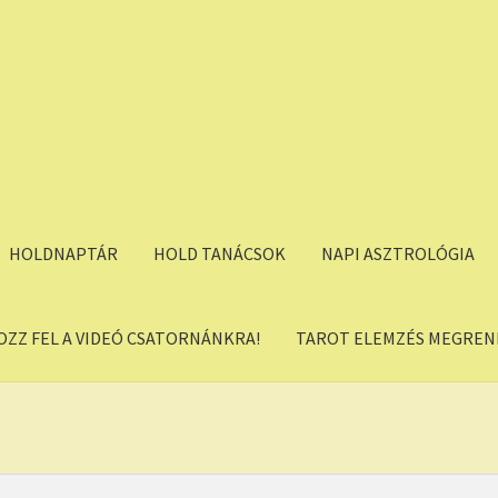
HOLDNAPTÁR
HOLD TANÁCSOK
NAPI ASZTROLÓGIA
OZZ FEL A VIDEÓ CSATORNÁNKRA!
TAROT ELEMZÉS MEGREND