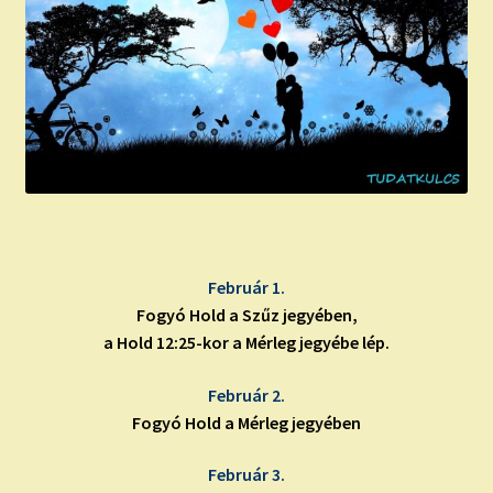
child
menu
Expand
ISMERJ MEG!
child
menu
ÍRJ NEKEM!
IRATKOZZ FEL A VIDEÓ CSATORNÁNKRA!
TAROT ELEMZÉS MEGRENDELÉSE LIMITÁLT!
AJÁNDÉKOKKAL!
Február 1.
Fogyó Hold a Szűz jegyében,
a Hold 12:25-kor a Mérleg jegyébe lép.
Február 2.
Fogyó Hold a Mérleg jegyében
Február 3.