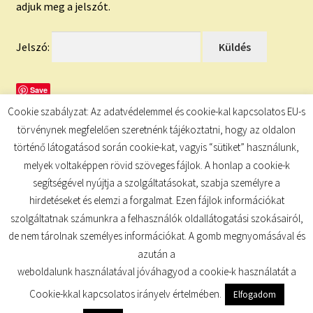
child
adjuk meg a jelszót.
menu
Expand
ISMERJ MEG!
child
Jelszó:
menu
ÍRJ NEKEM!
Save
IRATKOZZ FEL A VIDEÓ CSATORNÁNKRA!
Cookie szabályzat: Az adatvédelemmel és cookie-kal kapcsolatos EU-s
törvénynek megfelelően szeretnénk tájékoztatni, hogy az oldalon
TAROT ELEMZÉS MEGRENDELÉSE LIMITÁLT!
történő látogatásod során cookie-kat, vagyis “sütiket” használunk,
AJÁNDÉKOKKAL!
melyek voltaképpen rövid szöveges fájlok. A honlap a cookie-k
segítségével nyújtja a szolgáltatásokat, szabja személyre a
hirdetéseket és elemzi a forgalmat. Ezen fájlok információkat
szolgáltatnak számunkra a felhasználók oldallátogatási szokásairól,
de nem tárolnak személyes információkat. A gomb megnyomásával és
© TUDATKULCS 2026
azután a
Built with Storefront
.
weboldalunk használatával jóváhagyod a cookie-k használatát a
Cookie-kkal kapcsolatos irányelv értelmében.
Elfogadom