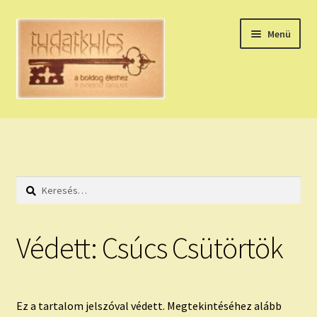
Ugrás
Kilépés
Menü
a
a
navigációhoz
tartalomba
Expand
HÚZZ EGY KÁRTYÁT!
child
menu
NAPI TAROT
Keresés:
HOLDNAPTÁR
HOLD TANÁCSOK
Védett: Csúcs Csütörtök
NAPI ASZTROLÓGIA
Expand
KÉRJ EGY MEGERŐSÍTÉST!
Ez a tartalom jelszóval védett. Megtekintéséhez alább