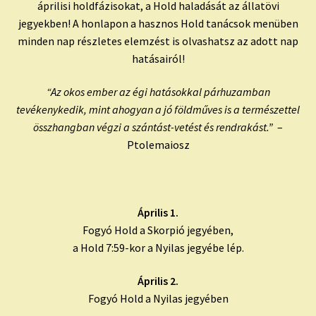
áprilisi holdfázisokat, a Hold haladását az állatövi
jegyekben! A honlapon a hasznos Hold tanácsok menüben
minden nap részletes elemzést is olvashatsz az adott nap
hatásairól!
“Az okos ember az égi hatásokkal párhuzamban
tevékenykedik, mint ahogyan a jó földműves is a természettel
összhangban végzi a szántást-vetést és rendrakást.”
–
Ptolemaiosz
Április 1.
Fogyó Hold a Skorpió jegyében,
a Hold 7:59-kor a Nyilas jegyébe lép.
Április 2.
Fogyó Hold a Nyilas jegyében