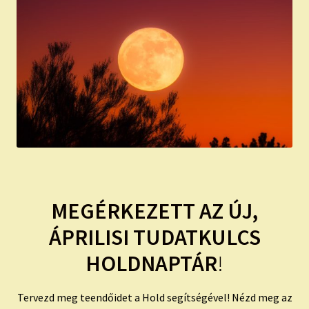
child
menu
Expand
ISMERJ MEG!
child
menu
ÍRJ NEKEM!
IRATKOZZ FEL A VIDEÓ CSATORNÁNKRA!
TAROT ELEMZÉS MEGRENDELÉSE LIMITÁLT!
AJÁNDÉKOKKAL!
MEGÉRKEZETT AZ ÚJ,
ÁPRILISI TUDATKULCS
HOLDNAPTÁR
!
Tervezd meg teendőidet a Hold segítségével! Nézd meg az