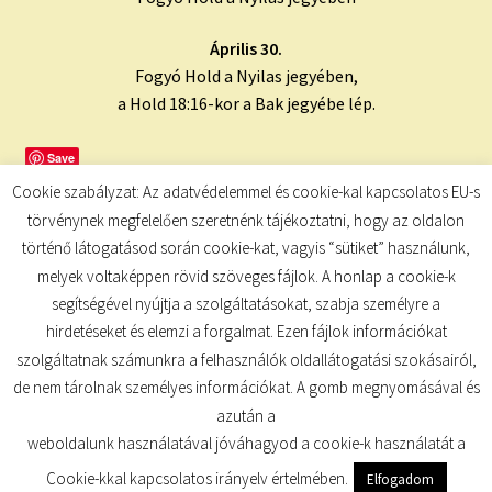
Április 30.
Fogyó Hold a Nyilas jegyében,
a Hold 18:16-kor a Bak jegyébe lép.
Save
Cookie szabályzat: Az adatvédelemmel és cookie-kal kapcsolatos EU-s
törvénynek megfelelően szeretnénk tájékoztatni, hogy az oldalon
történő látogatásod során cookie-kat, vagyis “sütiket” használunk,
melyek voltaképpen rövid szöveges fájlok. A honlap a cookie-k
segítségével nyújtja a szolgáltatásokat, szabja személyre a
hirdetéseket és elemzi a forgalmat. Ezen fájlok információkat
szolgáltatnak számunkra a felhasználók oldallátogatási szokásairól,
de nem tárolnak személyes információkat. A gomb megnyomásával és
© TUDATKULCS 2026
azután a
Built with Storefront
.
weboldalunk használatával jóváhagyod a cookie-k használatát a
Cookie-kkal kapcsolatos irányelv értelmében.
Elfogadom