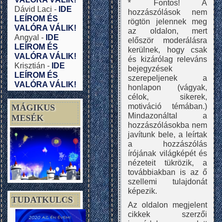
* Fontos! A
Dávid Laci
-
IDE
hozzászólások nem
LEÍROM ÉS
rögtön jelennek meg
VALÓRA VÁLIK!
az oldalon, mert
Angyal
-
IDE
először moderálásra
LEÍROM ÉS
kerülnek, hogy csak
VALÓRA VÁLIK!
és kizárólag releváns
Krisztián
-
IDE
bejegyzések
LEÍROM ÉS
szerepeljenek a
VALÓRA VÁLIK!
honlapon (vágyak,
célok, sikerek,
motiváció témában.)
MÁGIKUS
Mindazonáltal a
MESÉK
hozzászólásokba nem
javítunk bele, a leírtak
a hozzászólás
írójának világképét és
nézeteit tükrözik, a
továbbiakban is az ő
szellemi tulajdonát
képezik.
TUDATKULCS
Az oldalon megjelent
cikkek szerzői