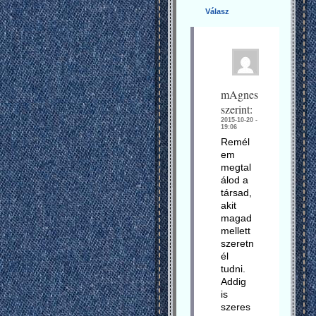
Válasz
mAgnes
szerint:
2015-10-20 -
19:06
Remél
em
megtal
álod a
társad,
akit
magad
mellett
szeretn
él
tudni.
Addig
is
szeres