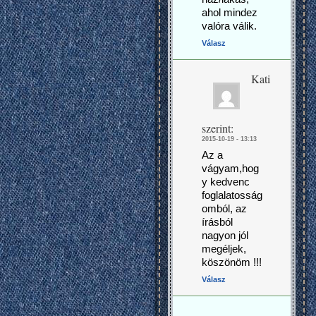
ahol mindez
valóra válik.
Válasz
Kati
szerint:
2015-10-19 - 13:13
Az a
vágyam,hog
y kedvenc
foglalatosság
omból, az
írásból
nagyon jól
megéljek,
köszönöm !!!
Válasz