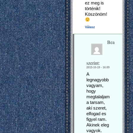
ez meg is
történik!
Köszönöm!
Válasz
Bea
szerint:
2015-10-19 - 16:09
A
legnagyobb
vagyam,
hogy
megtalaljam
a tarsam,
aki szeret,
elfogad es
figyel ram.
Akinek eleg
vagyok.