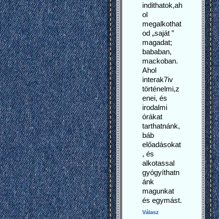
indithatok,ah
ol
megalkothat
od „saját ”
magadat;
bababan,
mackoban.
Ahol
interak7iv
történelmi,z
enei, és
irodalmi
órákat
tarthatnánk,
báb
előadásokat
, és
alkotassal
gyógyíthatn
ánk
magunkat
és egymást.
Válasz