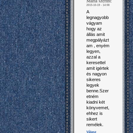
Mária
szerint:
2015-10-19 - 14:08
A
legnagyobb
vágyam
hogy az
állás amit
megpályázt
am , enyém
legyen,
azzal a
keresettel
amit igértek
és nagyon
sikeres
legyek
benne.Szer
etném
kiadni két
könyvemet,
ehhez is
sikert
remélek.
Válasz