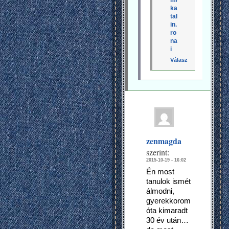
ka
tal
in.
ro
na
i
Válasz
zenmagda
szerint:
2015-10-19 - 16:02
Én most
tanulok ismét
álmodni,
gyerekkorom
óta kimaradt
30 év után…