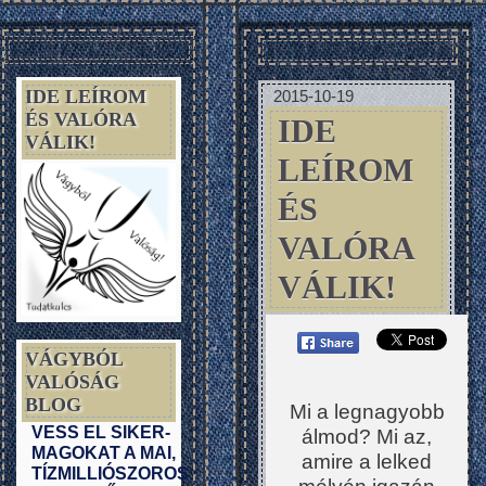
IDE LEÍROM
2015-10-19
ÉS VALÓRA
IDE
VÁLIK!
LEÍROM
ÉS
VALÓRA
VÁLIK!
VÁGYBÓL
VALÓSÁG
BLOG
Mi a legnagyobb
VESS EL SIKER-
álmod? Mi az,
MAGOKAT A MAI,
amire a lelked
TÍZMILLIÓSZOROS