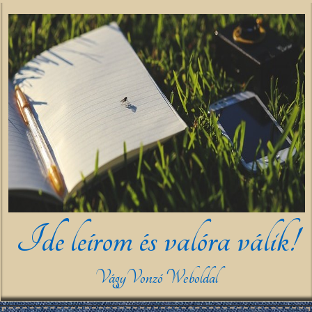
Ide leírom és valóra válik!
VágyVonzó Weboldal