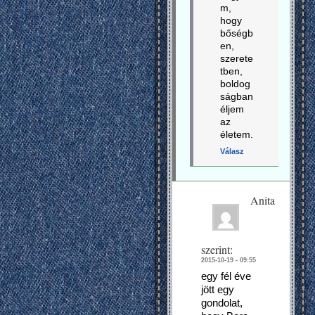
m,
hogy
bőségb
en,
szerete
tben,
boldog
ságban
éljem
az
életem.
Válasz
Anita
szerint:
2015-10-19 - 09:55
egy fél éve
jött egy
gondolat,