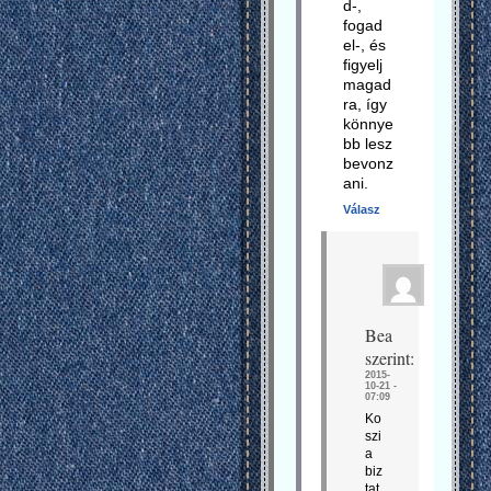
d-,
fogad
el-, és
figyelj
magad
ra, így
könnye
bb lesz
bevonz
ani.
Válasz
Bea
szerint:
2015-
10-21 -
07:09
Ko
szi
a
biz
tat