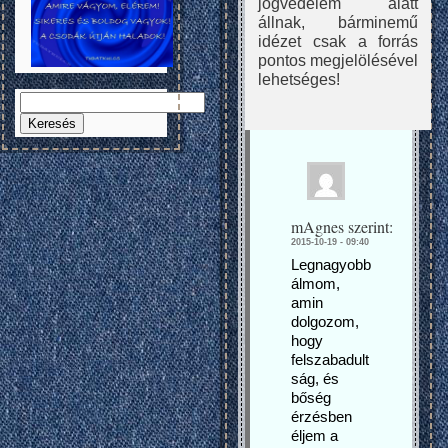
jogvédelem alatt
állnak, bárminemű
idézet csak a forrás
pontos megjelölésével
lehetséges!
Keresés:
mAgnes
szerint:
2015-10-19 - 09:40
Legnagyobb
álmom,
amin
dolgozom,
hogy
felszabadult
ság, és
bőség
érzésben
éljem a