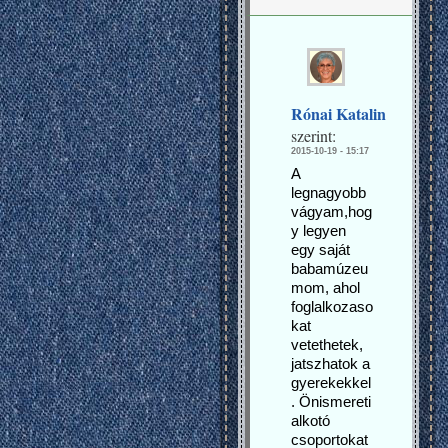
Rónai Katalin
szerint:
2015-10-19 - 15:17
A
legnagyobb
vágyam,hog
y legyen
egy saját
babamúzeu
mom, ahol
foglalkozaso
kat
vetethetek,
jatszhatok a
gyerekekkel
. Önismereti
alkotó
csoportokat