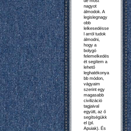
de most
nagyot
álmodok. A
legislegnagy
obb
lelkesedésse
l arról tudok
álmodni,
hogy a
bolygó
felemelkedés
ét segítem a
lehető
leghatékonya
bb módon,
vágyaim
szerint egy
magasabb
civilizáció
tagjaival
együtt, az ő
segítségükk
el (pl.
Apuiak). És