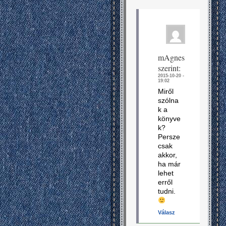
mAgnes
szerint:
2015-10-20 -
19:02
Miről
szólna
k a
könyve
k?
Persze
csak
akkor,
ha már
lehet
erről
tudni.
Válasz