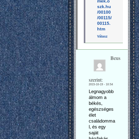
mek.o
szk.hu
/00100
/00115/
00115.
htm
Válasz
Beus
szerint:
2015-10-19 - 10:54
Legnagyobb
álmom a
békés,
egészséges
élet
családomma
l, és egy
saját
ház/lakás,