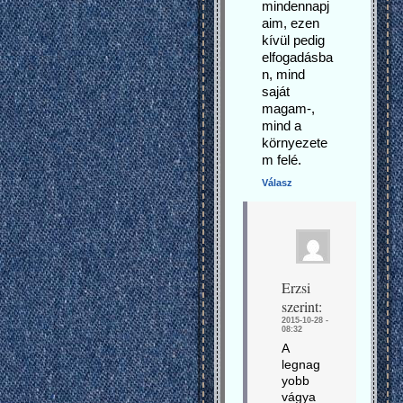
mindennapj
aim, ezen
kívül pedig
elfogadásba
n, mind
saját
magam-,
mind a
környezete
m felé.
Válasz
Erzsi
szerint:
2015-10-28 -
08:32
A
legnag
yobb
vágya