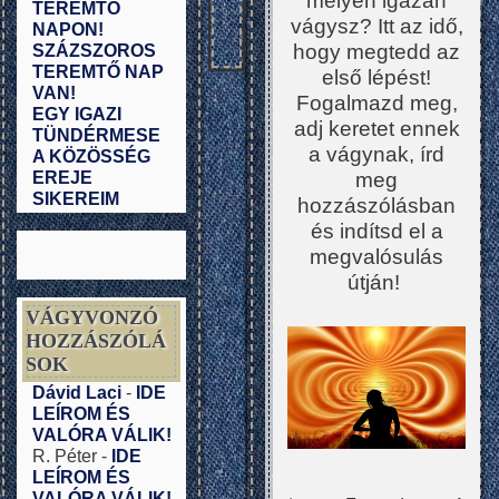
mélyén igazán
TEREMTŐ
vágysz? Itt az idő,
NAPON!
hogy megtedd az
SZÁZSZOROS
TEREMTŐ NAP
első lépést!
VAN!
Fogalmazd meg,
EGY IGAZI
adj keretet ennek
TÜNDÉRMESE
a vágynak, írd
A KÖZÖSSÉG
EREJE
meg
SIKEREIM
hozzászólásban
és indítsd el a
megvalósulás
útján!
VÁGYVONZÓ
HOZZÁSZÓLÁ
SOK
Dávid Laci
-
IDE
LEÍROM ÉS
VALÓRA VÁLIK!
R. Péter
-
IDE
LEÍROM ÉS
VALÓRA VÁLIK!