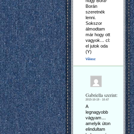
hogy Bora-
Borán
szeretnék
lenni.
Sokszor
álmodtam
már hogy ott
vagyok… cl:
el jutok oda
(Y)
Válasz
Gabriella
szerint:
2015-10-19 - 10:47
A
legnagyobb
vágyam…
amelyik úton
elindultam