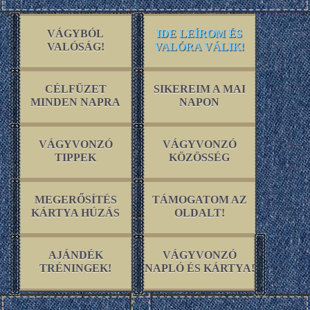
VÁGYBÓL
IDE LEÍROM ÉS
VALÓSÁG!
VALÓRA VÁLIK!
CÉLFÜZET
SIKEREIM A MAI
MINDEN NAPRA
NAPON
VÁGYVONZÓ
VÁGYVONZÓ
TIPPEK
KÖZÖSSÉG
MEGERŐSÍTÉS
TÁMOGATOM AZ
KÁRTYA HÚZÁS
OLDALT!
AJÁNDÉK
VÁGYVONZÓ
TRÉNINGEK!
NAPLÓ ÉS KÁRTYA!