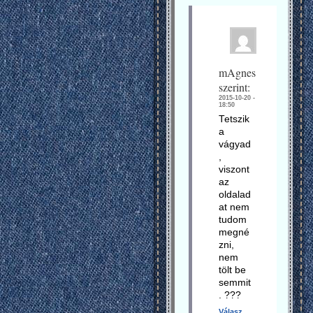
mAgnes
szerint:
2015-10-20 -
18:50
Tetszik
a
vágyad
,
viszont
az
oldalad
at nem
tudom
megné
zni,
nem
tölt be
semmit
. ???
Válasz