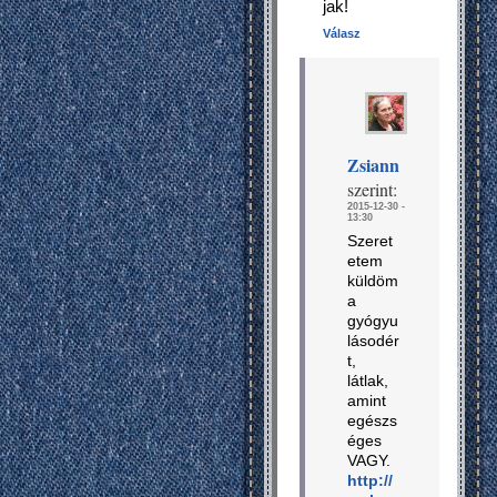
jak!
Válasz
Zsiann
szerint:
2015-12-30 -
13:30
Szeret
etem
küldöm
a
gyógyu
lásodér
t,
látlak,
amint
egészs
éges
VAGY.
http://