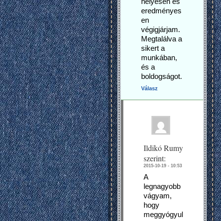
helyesen és
eredményes
en
végigjárjam.
Megtalálva a
sikert a
munkában,
és a
boldogságot.
Válasz
Ildikó Rumy
szerint:
2015-10-19 - 10:53
A
legnagyobb
vágyam,
hogy
meggyógyul