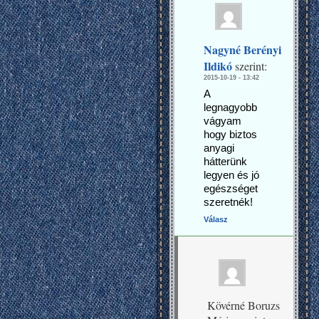
Nagyné Berényi
Ildikó
szerint:
2015-10-19 - 13:42
A
legnagyobb
vágyam
hogy biztos
anyagi
hátterünk
legyen és jó
egészséget
szeretnék!
Válasz
Kövérné Boruzs