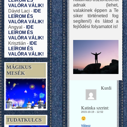
LEÍROM ÉS
adnak (lehet,
VALÓRA VÁLIK!
valakinek éppen a Te
Dávid Laci
-
IDE
siker történeted fog
LEÍROM ÉS
segíteni!) és látod a
VALÓRA VÁLIK!
fejlődési folyamatot is!
Angyal
-
IDE
LEÍROM ÉS
VALÓRA VÁLIK!
Krisztián
-
IDE
LEÍROM ÉS
VALÓRA VÁLIK!
MÁGIKUS
MESÉK
Kurdi
Katinka
szerint:
2015-10-19 - 12:52
TUDATKULCS
Válasz