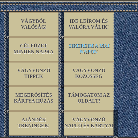
VÁGYBÓL
IDE LEÍROM ÉS
VALÓSÁG!
VALÓRA VÁLIK!
CÉLFÜZET
SIKEREIM A MAI
MINDEN NAPRA
NAPON
VÁGYVONZÓ
VÁGYVONZÓ
TIPPEK
KÖZÖSSÉG
MEGERŐSÍTÉS
TÁMOGATOM AZ
KÁRTYA HÚZÁS
OLDALT!
AJÁNDÉK
VÁGYVONZÓ
TRÉNINGEK!
NAPLÓ ÉS KÁRTYA!