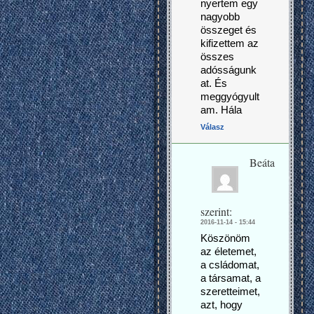
nyertem egy
nagyobb
összeget és
kifizettem az
összes
adósságunk
at. És
meggyógyult
am. Hála
Válasz
Beáta
szerint:
2016-11-14 - 15:44
Köszönöm
az életemet,
a csládomat,
a társamat, a
szeretteimet,
azt, hogy