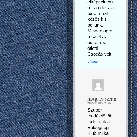
elképzelnem
milyen lesz a
párommal
közös kis
boltunk.
Minden apró
részlet az
eszembe
ötlött!
Csodás volt!
Válasz
mAgnes
szerint:
2015-11-02 - 20:07
Szuper
teadélelőttöt
tartottunk a
Boldogság
Klubunkkal!