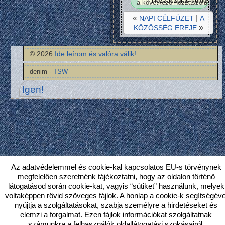
a következő hozzászólásomh
«
|
NAPI CÉLFÜZET
A
»
KÖZÖSSÉG EREJE
© 2026
Ide leírom és valóra válik!
denim
- TSW
Igen!
Az adatvédelemmel és cookie-kal kapcsolatos EU-s törvénynek
megfelelően szeretnénk tájékoztatni, hogy az oldalon történő
látogatásod során cookie-kat, vagyis “sütiket” használunk, melyek
voltaképpen rövid szöveges fájlok. A honlap a cookie-k segítségéve
nyújtja a szolgáltatásokat, szabja személyre a hirdetéseket és
elemzi a forgalmat. Ezen fájlok információkat szolgáltatnak
számunkra a felhasználók oldallátogatási szokásairól,