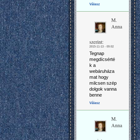
Válasz
M.
Anna
szerint:
2015-11-13 - 09:02
Tegnap
megdícsérté
k a
webáruháza
mat hogy
milcsen szép
dolgok vanna
benne
Válasz
M.
Anna