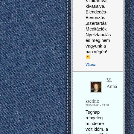
Kitakarítva,
kivasalva.
Elendegés-
Bevonzás
„szertartás”
Meditációk
Nyelvtanulás
és még nem
vagyunk a
nap végén!
Válasz
M.
Anna
szerint:
2015-11-09 - 13:38
Tegnap
rengeteg
mindenre
volt időm. a