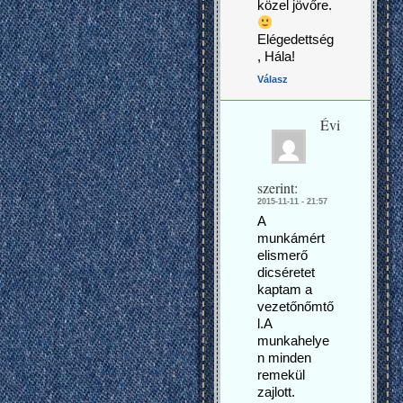
közel jövőre.
Elégedettség
, Hála!
Válasz
Évi
szerint:
2015-11-11 - 21:57
A
munkámért
elismerő
dicséretet
kaptam a
vezetőnőmtő
l.A
munkahelye
n minden
remekül
zajlott.