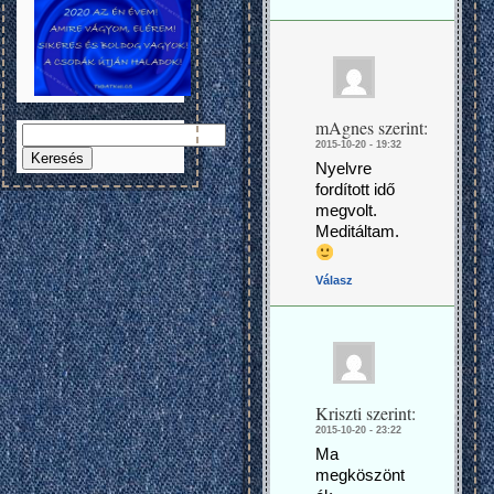
mAgnes
szerint:
Keresés:
2015-10-20 - 19:32
Nyelvre
fordított idő
megvolt.
Meditáltam.
Válasz
Kriszti
szerint:
2015-10-20 - 23:22
Ma
megköszönt