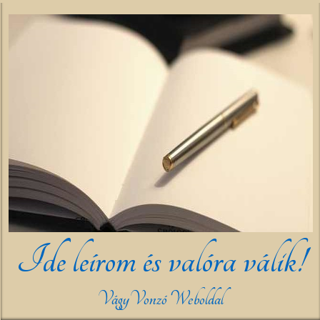
Ide leírom és valóra válik!
VágyVonzó Weboldal