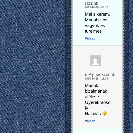
szerint:
2015-10-28 - 09:18
Mai sikerem.
Magabiztos
vagyok és
türelmes
Válasz
mAgnes
szerint:
2015-10-28 - 18:39
Mások
bizalmának
átélése.
Gyerekmoso
ly
Haladás
Válasz