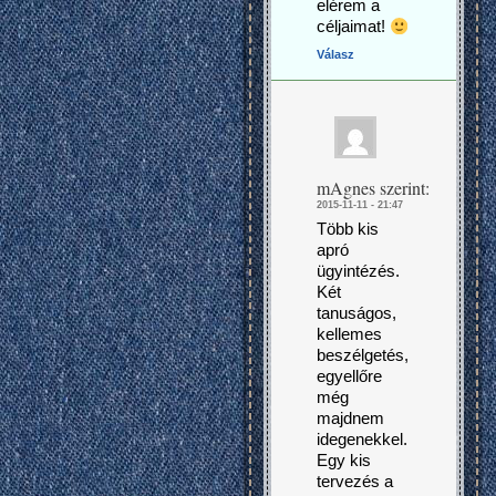
elérem a
céljaimat!
Válasz
mAgnes
szerint:
2015-11-11 - 21:47
Több kis
apró
ügyintézés.
Két
tanuságos,
kellemes
beszélgetés,
egyellőre
még
majdnem
idegenekkel.
Egy kis
tervezés a