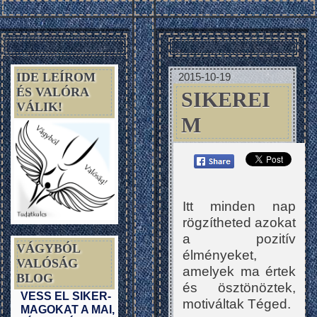
IDE LEÍROM
2015-10-19
ÉS VALÓRA
SIKEREI
VÁLIK!
M
Itt minden nap
rögzítheted azokat
a pozitív
VÁGYBÓL
élményeket,
VALÓSÁG
amelyek ma értek
BLOG
és ösztönöztek,
VESS EL SIKER-
motiváltak Téged.
MAGOKAT A MAI,