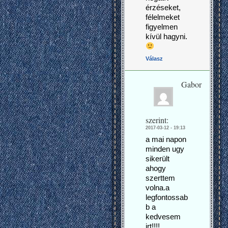
érzéseket,
félelmeket
figyelmen
kívül hagyni.
Válasz
Gabor
szerint:
2017-03-12 - 19:13
a mai napon
minden ugy
sikerült
ahogy
szerttem
volna.a
legfontossab
b a
kedvesem
irt!!!!