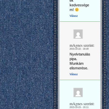
ék
kedvessége
m!
Válasz
mAgnes
szerint:
2015-10-22 - 18:49
Nyelvtanulás
pipa.
Munkám
elismerése.
Válasz
mAgnes
szerint:
2015-10-23 - 19:11