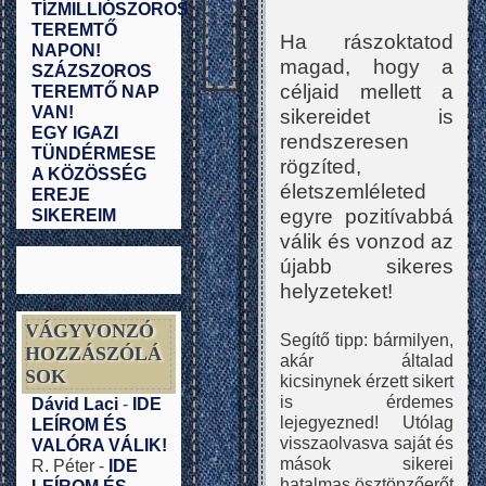
TÍZMILLIÓSZOROS
TEREMTŐ
Ha rászoktatod
NAPON!
magad, hogy a
SZÁZSZOROS
céljaid mellett a
TEREMTŐ NAP
VAN!
sikereidet is
EGY IGAZI
rendszeresen
TÜNDÉRMESE
rögzíted,
A KÖZÖSSÉG
életszemléleted
EREJE
egyre pozitívabbá
SIKEREIM
válik és vonzod az
újabb sikeres
helyzeteket!
VÁGYVONZÓ
Segítő tipp: bármilyen,
HOZZÁSZÓLÁ
akár általad
SOK
kicsinynek érzett sikert
is érdemes
Dávid Laci
-
IDE
lejegyezned! Utólag
LEÍROM ÉS
visszaolvasva saját és
VALÓRA VÁLIK!
mások sikerei
R. Péter
-
IDE
hatalmas ösztönzőerőt