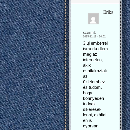
Erika
szerint:
2015-11-11 - 20:52
3 új emberrel
ismerkedtem
meg az
interneten,
akik
csatlakoztak
az
üzletemhez
és tudom,
hogy
könnyedén
tudnak
sikeresek
lenni, ezáltal
én is
gyorsan