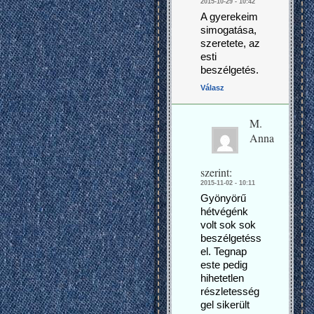
2015-10-29 - 10:42
A gyerekeim
simogatása,
szeretete, az
esti
beszélgetés.
Válasz
M.
Anna
szerint:
2015-11-02 - 10:11
Gyönyörű
hétvégénk
volt sok sok
beszélgetéss
el. Tegnap
este pedig
hihetetlen
részletesség
gel sikerült