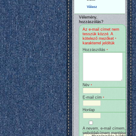
Válasz
Vélemény,
hozzászólás?
Az e-mail címet nem
tesszük közzé.
A
kötelező mezőket
*
karakterrel jelöltük
Hozzászólás
*
Név
*
E-mail cím
*
Honlap
A nevem, e-mail címem, és
weboldalcímem mentése a bö