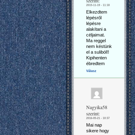
szerint:
2015-11-19 - 11:18
Elkezdtem
lépésről
lépésre
alakítani a
céljaimat.
Ma reggel
nem késtünk
el a suliból!!
Kipihenten
ébredtem
Válasz
Nagyika58
szerint:
2016-05-21 - 10:37
Mai nap
sikere hogy