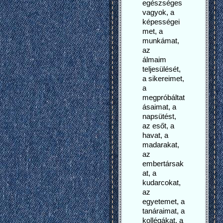
egészséges
vagyok, a
képességei
met, a
munkámat,
az
álmaim
teljesülését,
a sikereimet,
a
megpróbáltat
ásaimat, a
napsütést,
az esőt, a
havat, a
madarakat,
az
embertársak
at, a
kudarcokat,
az
egyetemet, a
tanáraimat, a
kollégákat, a