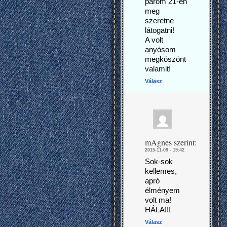
párom 21-én
meg
szeretne
látogatni!
A volt
anyósom
megköszönt
valamit!
Válasz
mAgnes
szerint:
2015-11-09 - 19:42
Sok-sok
kellemes,
apró
élményem
volt ma!
HÁLA!!!
Válasz