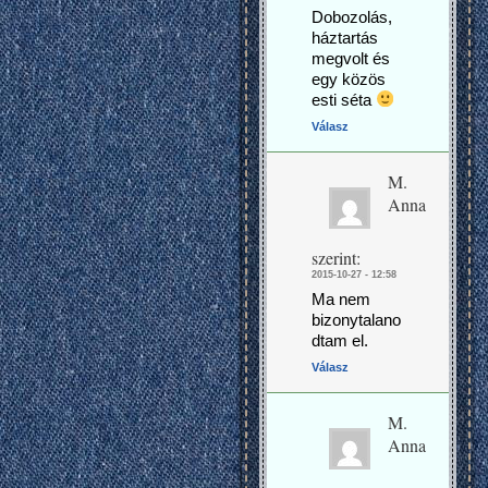
Dobozolás,
háztartás
megvolt és
egy közös
esti séta
Válasz
M.
Anna
szerint:
2015-10-27 - 12:58
Ma nem
bizonytalano
dtam el.
Válasz
M.
Anna