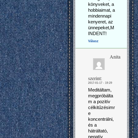
könyveket, a
hobbiaimat, a
mindennapi
kenyeret, az
ünnepeket,M
INDENT!
Válasz
Anita
szerint:
2017-01-17 - 19:29
Meditáltam,
megpróbálta
m a pozitív
célkitűzésimr
e
koncentrálni,
és a
hátráltató,
negatív