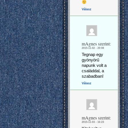
Válasz
mAgnes
szerint:
2015-11-02 - 20:08
Tegnap egy
gyönyörű
napunk volt a
családdal, a
szabadban!
Válasz
mAgnes
szerint:
2015-11-03 - 16:23