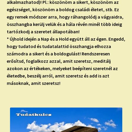
alkalmazhatod)! Pl.: köszönöm a sikert, köszönöm az
egészséget, köszönöm a boldog családi életet, stb. Ez
egy remek módszer arra, hogy ráhangolódj a vágyaidra,
összhangba kerülj velük és a hála révén minél több ideig
tartózkodj a szeretet állapotában!
* Újhold idején a Nap és a Hold együtt áll az égen. Engedd,
hogy tudatod és tudatalattid összhangja elhozza
számodra a sikert és a boldogulást! Rendszeresen
erősítsd, foglalkozz azzal, amit szeretsz, meditálj
azokon az értékeken, melyeket beépíteni szeretnél az
életedbe, beszélj arról, amit szeretsz és add is azt
másoknak, amit szeretsz!