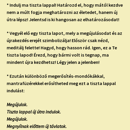
* Indulj ma tiszta lappal! Határozd el, hogy mától kezdve
nem a múlt fogja meghatározni az életedet, hanem új
útra lépsz! Jelentsd is ki hangosan az elhatározásodat!
* Vegyél elő egy tiszta lapot, mely a megújulásodat és az
újrakezdés erejét szimbolizálja! Először csak nézd,
meditálj felette! Hagyd, hogy hasson rád. Igen, ez a Te
tiszta lapod! Érezd, hogy bármi volt is tegnap, ma
mindent újra kezdhetsz! Légy jelen a jelenben!
* Ezután különböző megerősítés-mondókákkal,
mantrafüzérekkel erősítheted meg ezt a tiszta lappal
indulást:
Megújulok.
Tiszta lappal új útra indulok.
Megújulok.
Megnyílnak előttem új távlatok.