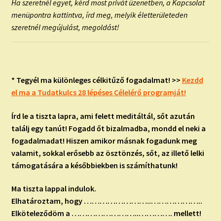
Ha szeretnél egyet, kérd most privát üzenetben, a Kapcsolat
menüpontra kattintva, írd meg, melyik életterületeden
szeretnél megújulást, megoldást!
* Tegyél ma különleges célkitűző fogadalmat! >>
Kezdd
el ma a Tudatkulcs 28 lépéses Célelérő programját!
Írd le a tiszta lapra, ami felett meditáltál, sőt azután
találj egy tanút! Fogadd őt bizalmadba, mondd el neki a
fogadalmadat! Hiszen amikor másnak fogadunk meg
valamit, sokkal erősebb az ösztönzés, sőt, az illető lelki
támogatására a későbbiekben is számíthatunk!
Ma tiszta lappal indulok.
Elhatároztam, hogy ……………………..………………..
Elköteleződöm a ……………………..…………. mellett!