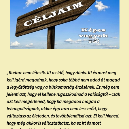
„Kudarc nem létezik. Itt az idő, hogy dönts. Itt és most meg
kell ígérd magadnak, hogy soha többé nem adod át magad
a legyőzöttség vagy a búskomorság érzésének. Ez még nem
jelenti azt, hogy el kellene rugaszkodnod a valóságtól – csak
azt kell megértened, hogy ha megadod magad a
lehangoltságnak, akkor épp arra nem lesz erőd, hogy
változtass az életeden, és továbblendítsd azt. El kell hinned,
hogy még akkor is változtathatsz, ha ez itt és most