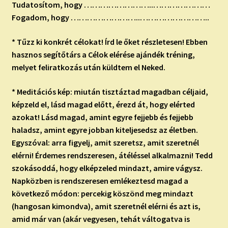
Tudatosítom, hogy ……………………..…………………
Fogadom, hogy ……………………..……………………..
* Tűzz ki konkrét célokat! Írd le őket részletesen! Ebben
hasznos segítőtárs a Célok elérése ajándék tréning,
melyet feliratkozás után küldtem el Neked.
* Meditációs kép: miután tisztáztad magadban céljaid,
képzeld el, lásd magad előtt, érezd át, hogy elérted
azokat! Lásd magad, amint egyre fejjebb és fejjebb
haladsz, amint egyre jobban kiteljesedsz az életben.
Egyszóval: arra figyelj, amit szeretsz, amit szeretnél
elérni! Érdemes rendszeresen, átéléssel alkalmazni! Tedd
szokásoddá, hogy elképzeled mindazt, amire vágysz.
Napközben is rendszeresen emlékeztesd magad a
következő módon: percekig köszönd meg mindazt
(hangosan kimondva), amit szeretnél elérni és azt is,
amid már van (akár vegyesen, tehát váltogatva is