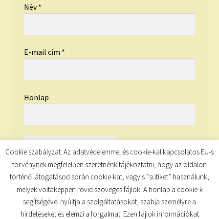
Név
*
E-mail cím
*
Honlap
Cookie szabályzat: Az adatvédelemmel és cookie-kal kapcsolatos EU-s
törvénynek megfelelően szeretnénk tájékoztatni, hogy az oldalon
történő látogatásod során cookie-kat, vagyis “sütiket” használunk,
melyek voltaképpen rövid szöveges fájlok. A honlap a cookie-k
segítségével nyújtja a szolgáltatásokat, szabja személyre a
hirdetéseket és elemzi a forgalmat. Ezen fájlok információkat