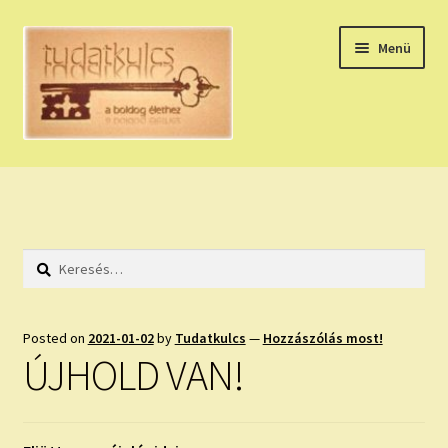
Ugrás
Kilépés
Menü
a
a
navigációhoz
tartalomba
Expand
HÚZZ EGY KÁRTYÁT!
child
menu
NAPI TAROT
Keresés:
HOLDNAPTÁR
HOLD TANÁCSOK
Posted on
2021-01-02
by
Tudatkulcs
—
Hozzászólás most!
ÚJHOLD VAN!
NAPI ASZTROLÓGIA
Expand
KÉRJ EGY MEGERŐSÍTÉST!