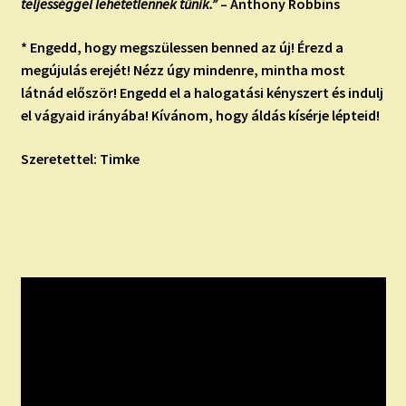
teljességgel lehetetlennek tűnik.”
– Anthony Robbins
* Engedd, hogy megszülessen benned az új! Érezd a
megújulás erejét! Nézz úgy mindenre, mintha most
látnád először! Engedd el a halogatási kényszert és indulj
el vágyaid irányába! Kívánom, hogy áldás kísérje lépteid!
Szeretettel: Timke