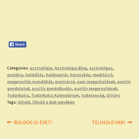
Categories:
asztrológia
,
Asztrológia Blog
,
asztrológus
,
ezotéria
,
holdállás
,
holdnaptár
,
horoszkóp
,
meditáció
,
megerosítés mondókák
,
motiváció
,
napi megerősítések
,
pozitív
gondolatok
,
pozitív gondolkodás
,
pozitív megerosítések
,
Tudatkulcs
,
Tudatkulcs Kalendárium
,
tudatosság
,
útitárs
Tags:
újhold
,
Újhold a Bak jegyében
Bejegyzés
Previous
Next
BOLDOG ÚJ ÉVET!
TELIHOLD VAN!
post:
post:
navigáció