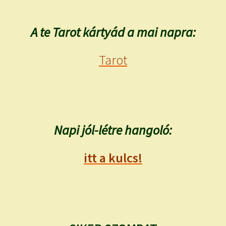
A te Tarot kártyád a mai napra:
Tarot
Napi jól-létre hangoló:
itt a kulcs!