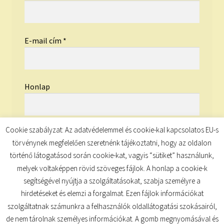
E-mail cím
*
Honlap
Cookie szabályzat: Az adatvédelemmel és cookie-kal kapcsolatos EU-s
törvénynek megfelelően szeretnénk tájékoztatni, hogy az oldalon
történő látogatásod során cookie-kat, vagyis “sütiket” használunk,
melyek voltaképpen rövid szöveges fájlok. A honlap a cookie-k
segítségével nyújtja a szolgáltatásokat, szabja személyre a
hirdetéseket és elemzi a forgalmat. Ezen fájlok információkat
szolgáltatnak számunkra a felhasználók oldallátogatási szokásairól,
de nem tárolnak személyes információkat. A gomb megnyomásával és
© TUDATKULCS 2026