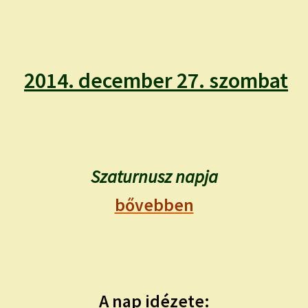
child
menu
Expand
ISMERJ MEG!
child
menu
ÍRJ NEKEM!
2014. december 27. szombat
IRATKOZZ FEL A VIDEÓ CSATORNÁNKRA!
TAROT ELEMZÉS MEGRENDELÉSE LIMITÁLT!
AJÁNDÉKOKKAL!
Szaturnusz napja
bővebben
A nap idézete: