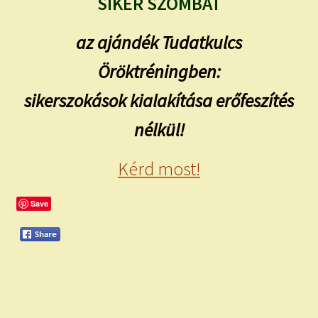
SIKER SZOMBAT
az ajándék Tudatkulcs
Öröktréningben:
sikerszokások kialakítása erőfeszítés
nélkül!
Kérd most!
Save