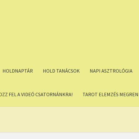
HOLDNAPTÁR
HOLD TANÁCSOK
NAPI ASZTROLÓGIA
OZZ FEL A VIDEÓ CSATORNÁNKRA!
TAROT ELEMZÉS MEGREND