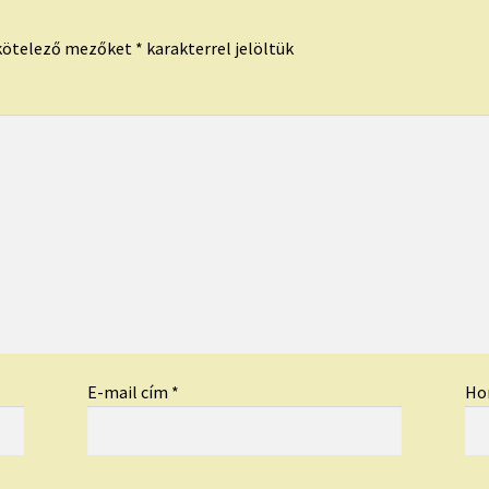
kötelező mezőket
*
karakterrel jelöltük
E-mail cím
*
Ho