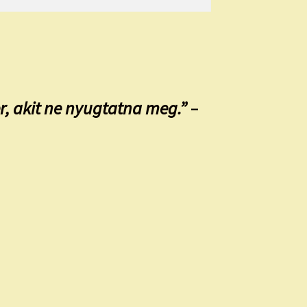
er, akit ne nyugtatna meg.”
–