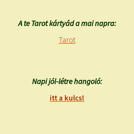
A te Tarot kártyád a mai napra:
Tarot
Napi jól-létre hangoló:
itt a kulcs!