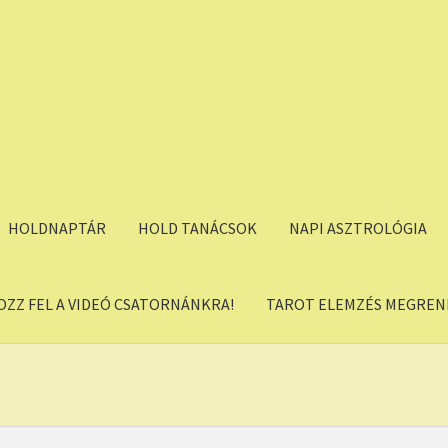
HOLDNAPTÁR
HOLD TANÁCSOK
NAPI ASZTROLÓGIA
OZZ FEL A VIDEÓ CSATORNÁNKRA!
TAROT ELEMZÉS MEGREND