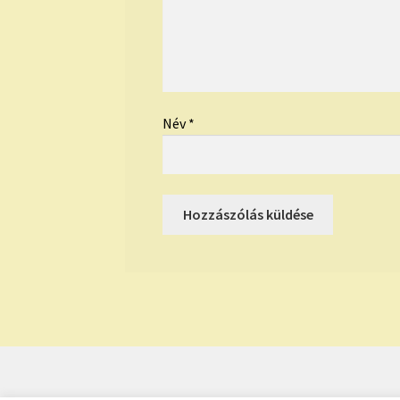
Név
*