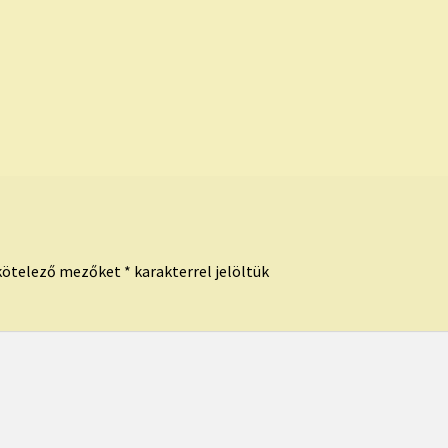
kötelező mezőket
*
karakterrel jelöltük