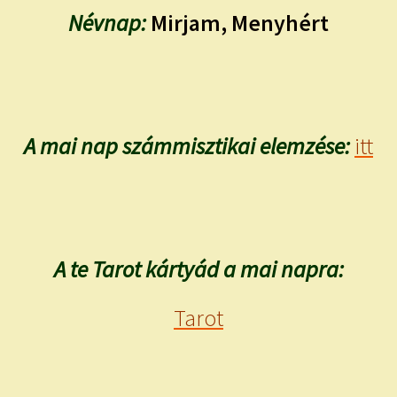
Névnap:
Mirjam, Menyhért
A mai nap számmisztikai elemzése:
itt
A te Tarot kártyád a mai napra:
Tarot