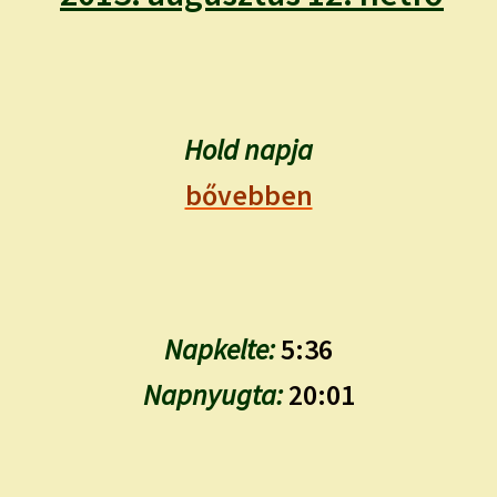
child
menu
Expand
ISMERJ MEG!
child
menu
ÍRJ NEKEM!
Hold napja
IRATKOZZ FEL A VIDEÓ CSATORNÁNKRA!
bővebben
TAROT ELEMZÉS MEGRENDELÉSE LIMITÁLT!
AJÁNDÉKOKKAL!
Napkelte:
5:36
Napnyugta:
20:01