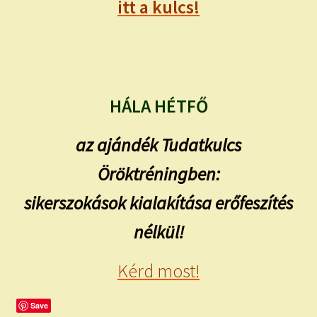
itt a kulcs!
HÁLA HÉTFŐ
az ajándék Tudatkulcs
Öröktréningben:
sikerszokások kialakítása erőfeszítés
nélkül!
Kérd most!
Save