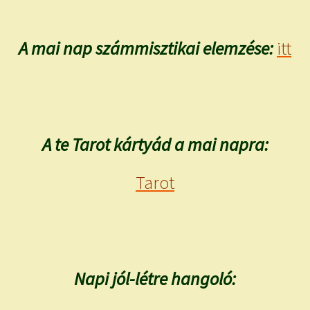
A mai nap számmisztikai elemzése:
itt
A te Tarot kártyád a mai napra:
Tarot
Napi jól-létre hangoló: