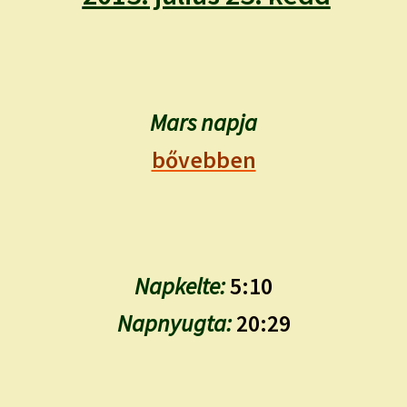
child
menu
Expand
ISMERJ MEG!
child
menu
ÍRJ NEKEM!
Mars napja
IRATKOZZ FEL A VIDEÓ CSATORNÁNKRA!
bővebben
TAROT ELEMZÉS MEGRENDELÉSE LIMITÁLT!
AJÁNDÉKOKKAL!
Napkelte:
5:10
Napnyugta:
20:29