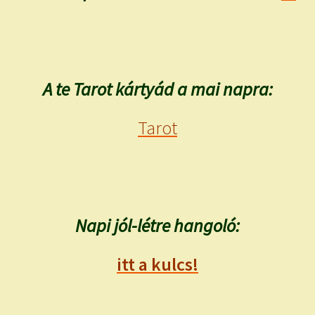
A te Tarot kártyád a mai napra:
Tarot
Napi jól-létre hangoló:
itt a kulcs!