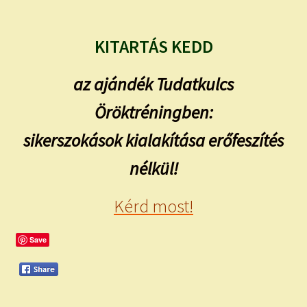
KITARTÁS KEDD
az ajándék Tudatkulcs
Öröktréningben:
sikerszokások kialakítása erőfeszítés
nélkül!
Kérd most!
Save