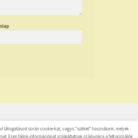
nlap
ő látogatásod során cookie-kat, vagyis “sütiket” használunk, melyek
almat. Ezen fájlok információkat szolgáltatnak számunkra a felhasználók