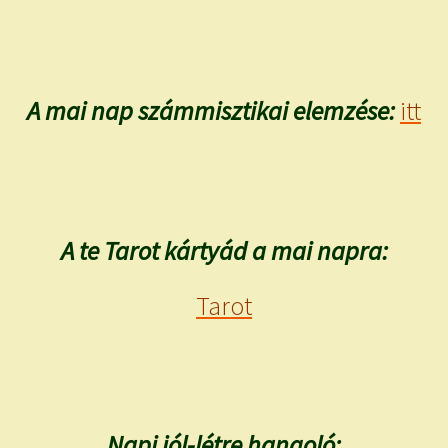
A mai nap számmisztikai elemzése:
itt
A te Tarot kártyád a mai napra:
Tarot
Napi jól-létre hangoló: