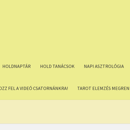
HOLDNAPTÁR
HOLD TANÁCSOK
NAPI ASZTROLÓGIA
OZZ FEL A VIDEÓ CSATORNÁNKRA!
TAROT ELEMZÉS MEGREND