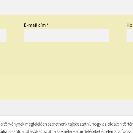
E-mail cím
*
Ho
s törvénynek megfelelően szeretnénk tájékoztatni, hogy az oldalon történ
újtja a szolgáltatásokat, szabja személyre a hirdetéseket és elemzi a forg