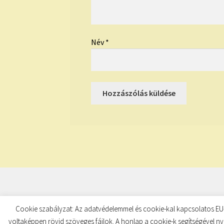
Név
*
© TUDATKULCS 2026
Cookie szabályzat: Az adatvédelemmel és cookie-kal kapcsolatos EU-
Built with Storefront
.
voltaképpen rövid szöveges fájlok. A honlap a cookie-k segítségével ny