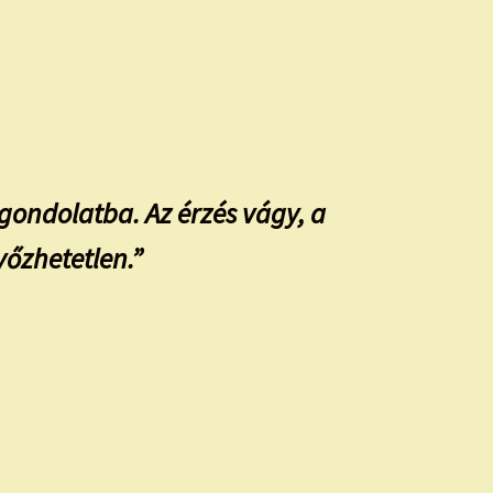
a gondolatba. Az érzés vágy, a
yőzhetetlen.”