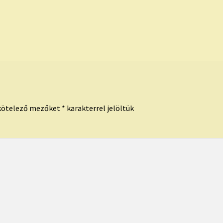
kötelező mezőket
*
karakterrel jelöltük