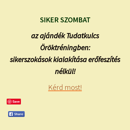
SIKER SZOMBAT
az ajándék Tudatkulcs
Öröktréningben:
sikerszokások kialakítása erőfeszítés
nélkül!
Kérd most!
Save