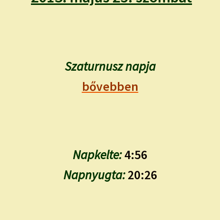
child
menu
Expand
ISMERJ MEG!
child
menu
ÍRJ NEKEM!
Szaturnusz napja
IRATKOZZ FEL A VIDEÓ CSATORNÁNKRA!
bővebben
TAROT ELEMZÉS MEGRENDELÉSE LIMITÁLT!
AJÁNDÉKOKKAL!
Napkelte:
4:56
Napnyugta:
20:26