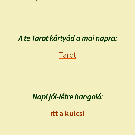
A te Tarot kártyád a mai napra:
Tarot
Napi jól-létre hangoló:
itt a kulcs!