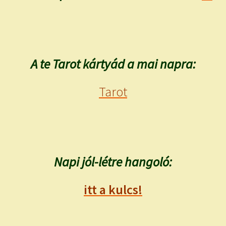
A te Tarot kártyád a mai napra:
Tarot
Napi jól-létre hangoló:
itt a kulcs!