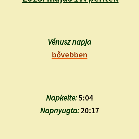
child
menu
Expand
ISMERJ MEG!
child
menu
ÍRJ NEKEM!
Vénusz napja
IRATKOZZ FEL A VIDEÓ CSATORNÁNKRA!
bővebben
TAROT ELEMZÉS MEGRENDELÉSE LIMITÁLT!
AJÁNDÉKOKKAL!
Napkelte:
5:04
Napnyugta:
20:17