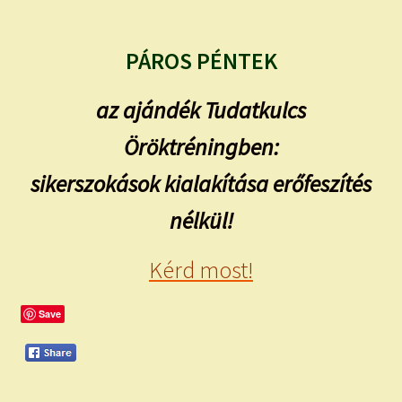
PÁROS PÉNTEK
az ajándék Tudatkulcs
Öröktréningben:
sikerszokások kialakítása erőfeszítés
nélkül!
Kérd most!
Save