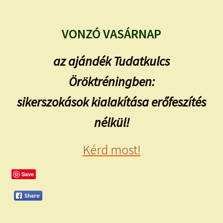
VONZÓ VASÁRNAP
az ajándék Tudatkulcs
Öröktréningben:
sikerszokások kialakítása erőfeszítés
nélkül!
Kérd most!
Save