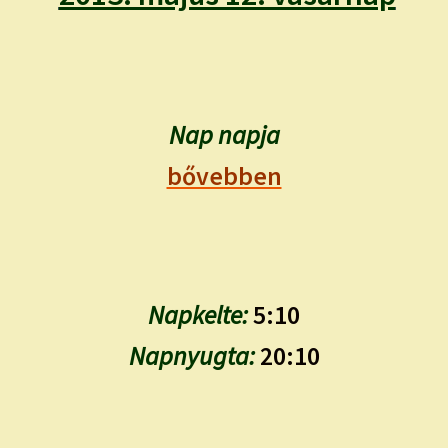
child
menu
Expand
ISMERJ MEG!
child
menu
ÍRJ NEKEM!
Nap napja
IRATKOZZ FEL A VIDEÓ CSATORNÁNKRA!
bővebben
TAROT ELEMZÉS MEGRENDELÉSE LIMITÁLT!
AJÁNDÉKOKKAL!
Napkelte:
5:10
Napnyugta:
20:10