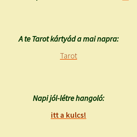
A te Tarot kártyád a mai napra:
Tarot
Napi jól-létre hangoló:
itt a kulcs!