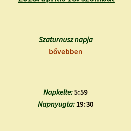
child
menu
Expand
ISMERJ MEG!
child
menu
ÍRJ NEKEM!
Szaturnusz napja
IRATKOZZ FEL A VIDEÓ CSATORNÁNKRA!
bővebben
TAROT ELEMZÉS MEGRENDELÉSE LIMITÁLT!
AJÁNDÉKOKKAL!
Napkelte:
5:59
Napnyugta:
19:30