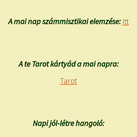
A mai nap számmisztikai elemzése:
itt
A te Tarot kártyád a mai napra:
Tarot
Napi jól-létre hangoló: