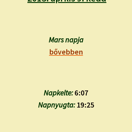
child
menu
Expand
ISMERJ MEG!
child
menu
ÍRJ NEKEM!
Mars napja
IRATKOZZ FEL A VIDEÓ CSATORNÁNKRA!
bővebben
TAROT ELEMZÉS MEGRENDELÉSE LIMITÁLT!
AJÁNDÉKOKKAL!
Napkelte:
6:07
Napnyugta:
19:25