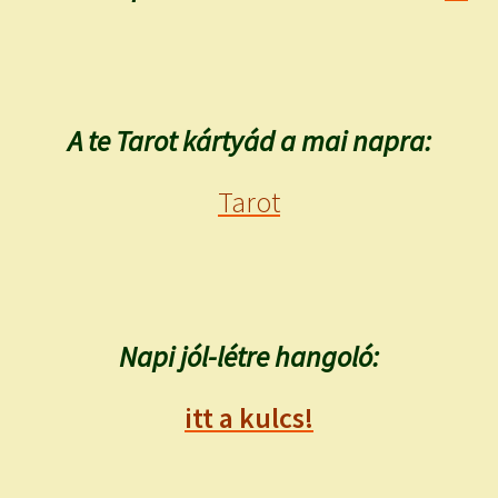
A te Tarot kártyád a mai napra:
Tarot
Napi jól-létre hangoló:
itt a kulcs!