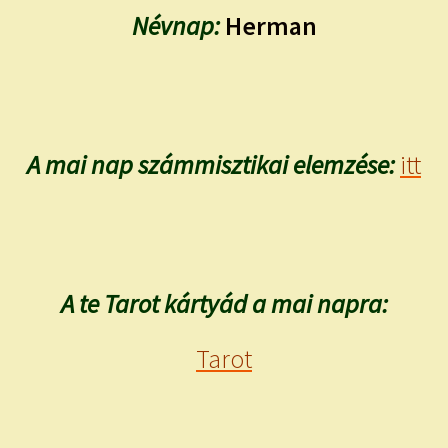
Névnap:
Herman
A mai nap számmisztikai elemzése:
itt
A te Tarot kártyád a mai napra:
Tarot