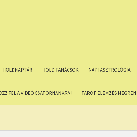
HOLDNAPTÁR
HOLD TANÁCSOK
NAPI ASZTROLÓGIA
OZZ FEL A VIDEÓ CSATORNÁNKRA!
TAROT ELEMZÉS MEGREND