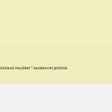
kötelező mezőket
*
karakterrel jelöltük