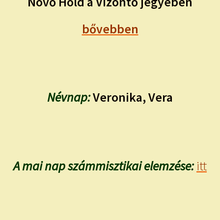
Növő Hold a Vízöntő jegyében
bővebben
Névnap:
Veronika, Vera
A mai nap számmisztikai elemzése:
itt