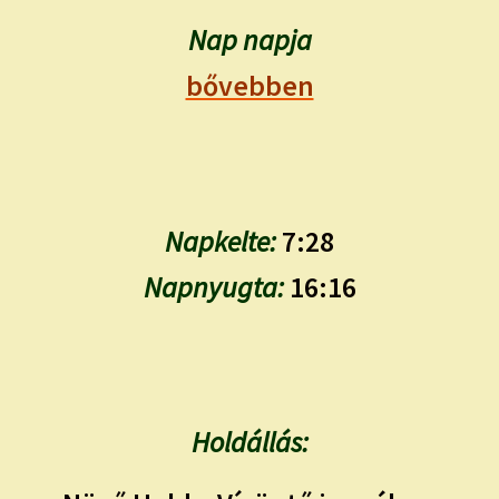
child
menu
Nap napja
Expand
ISMERJ MEG!
child
bővebben
menu
ÍRJ NEKEM!
IRATKOZZ FEL A VIDEÓ CSATORNÁNKRA!
TAROT ELEMZÉS MEGRENDELÉSE LIMITÁLT!
Napkelte:
7:28
AJÁNDÉKOKKAL!
Napnyugta:
16:16
Holdállás: