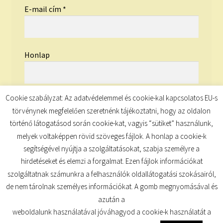
E-mail cím
*
Honlap
Cookie szabályzat: Az adatvédelemmel és cookie-kal kapcsolatos EU-s
törvénynek megfelelően szeretnénk tájékoztatni, hogy az oldalon
történő látogatásod során cookie-kat, vagyis “sütiket” használunk,
melyek voltaképpen rövid szöveges fájlok. A honlap a cookie-k
segítségével nyújtja a szolgáltatásokat, szabja személyre a
hirdetéseket és elemzi a forgalmat. Ezen fájlok információkat
szolgáltatnak számunkra a felhasználók oldallátogatási szokásairól,
de nem tárolnak személyes információkat. A gomb megnyomásával és
© TUDATKULCS 2026
azután a
Built with Storefront
.
weboldalunk használatával jóváhagyod a cookie-k használatát a