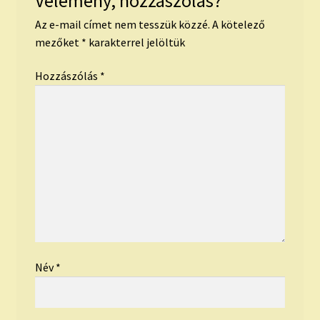
Vélemény, hozzászólás?
Az e-mail címet nem tesszük közzé.
A kötelező
mezőket
*
karakterrel jelöltük
Hozzászólás
*
Név
*