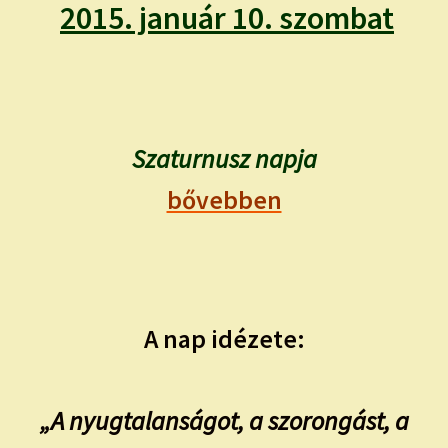
child
2015. január 10. szombat
menu
Expand
ISMERJ MEG!
child
menu
ÍRJ NEKEM!
IRATKOZZ FEL A VIDEÓ CSATORNÁNKRA!
Szaturnusz napja
bővebben
TAROT ELEMZÉS MEGRENDELÉSE LIMITÁLT!
AJÁNDÉKOKKAL!
A nap idézete:
„A nyugtalanságot, a szorongást, a