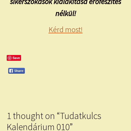
sikerszokások kialakítása erőfeszítés
nélkül!
Kérd most!
Save
1 thought on “
Tudatkulcs
Kalendárium 010
”