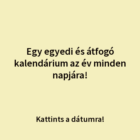
child
menu
Expand
ISMERJ MEG!
child
menu
ÍRJ NEKEM!
IRATKOZZ FEL A VIDEÓ CSATORNÁNKRA!
Egy egyedi és átfogó
kalendárium az év minden
TAROT ELEMZÉS MEGRENDELÉSE LIMITÁLT!
AJÁNDÉKOKKAL!
napjára!
Kattints a dátumra!