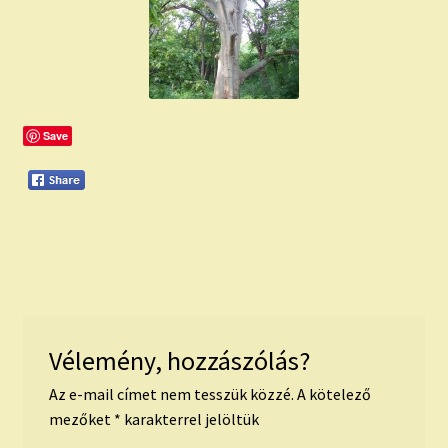
child
menu
Expand
ISMERJ MEG!
child
menu
ÍRJ NEKEM!
Save
IRATKOZZ FEL A VIDEÓ CSATORNÁNKRA!
TAROT ELEMZÉS MEGRENDELÉSE LIMITÁLT!
AJÁNDÉKOKKAL!
Vélemény, hozzászólás?
Az e-mail címet nem tesszük közzé.
A kötelező
mezőket
*
karakterrel jelöltük