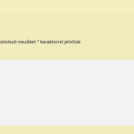
kötelező mezőket
*
karakterrel jelöltük