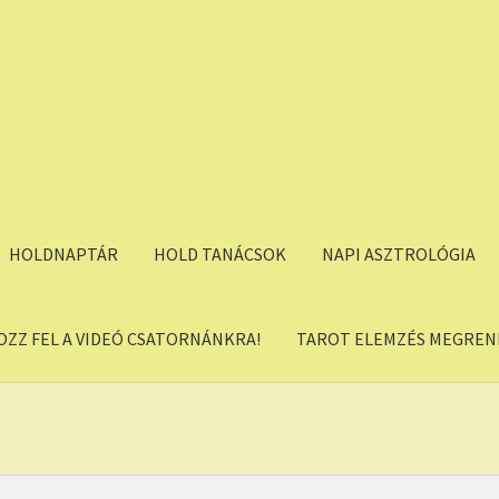
HOLDNAPTÁR
HOLD TANÁCSOK
NAPI ASZTROLÓGIA
OZZ FEL A VIDEÓ CSATORNÁNKRA!
TAROT ELEMZÉS MEGREND