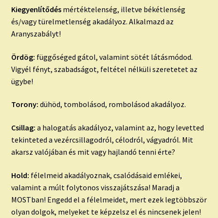
Kiegyenlítődés
mértéktelenség, illetve békétlenség
és/vagy türelmetlenség akadályoz. Alkalmazd az
Aranyszabályt!
Ördög:
függőséged gátol, valamint sötét látásmódod.
Vigyél fényt, szabadságot, feltétel nélküli szeretetet az
ügybe!
Torony:
dühöd, tombolásod, rombolásod akadályoz.
Csillag:
a halogatás akadályoz, valamint az, hogy levetted
tekinteted a vezércsillagodról, célodról, vágyadról. Mit
akarsz valójában és mit vagy hajlandó tenni érte?
Hold:
félelmeid akadályoznak, csalódásaid emlékei,
valamint a múlt folytonos visszajátszása! Maradj a
MOSTban! Engedd el a félelmeidet, mert ezek legtöbbször
olyan dolgok, melyeket te képzelsz el és nincsenek jelen!