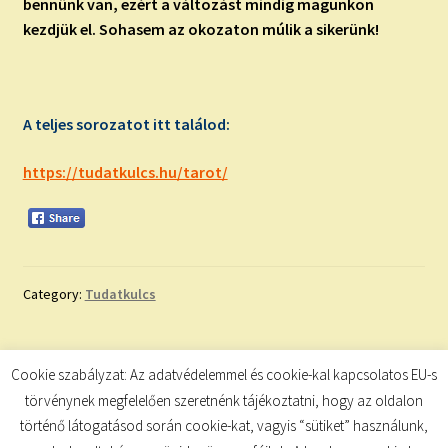
bennünk van, ezért a változást mindig magunkon
kezdjük el. Sohasem az okozaton múlik a sikerünk!
A teljes sorozatot itt találod
:
https://tudatkulcs.hu/tarot/
Category:
Tudatkulcs
Bejegyzés
Previous
Next
Inspiráló Idézet
Pozitív megerősítések
Cookie szabályzat: Az adatvédelemmel és cookie-kal kapcsolatos EU-s
post:
post:
navigáció
törvénynek megfelelően szeretnénk tájékoztatni, hogy az oldalon
történő látogatásod során cookie-kat, vagyis “sütiket” használunk,