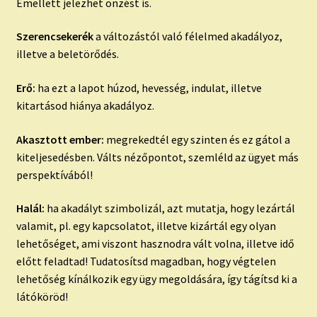
Emellett jelezhet önzést is.
Szerencsekerék
a változástól való félelmed akadályoz,
illetve a beletörődés.
Erő:
ha ezt a lapot húzod, hevesség, indulat, illetve
kitartásod hiánya akadályoz.
Akasztott ember:
megrekedtél egy szinten és ez gátol a
kiteljesedésben. Válts nézőpontot, szemléld az ügyet más
perspektívából!
Halál:
ha akadályt szimbolizál, azt mutatja, hogy lezártál
valamit, pl. egy kapcsolatot, illetve kizártál egy olyan
lehetőséget, ami viszont hasznodra vált volna, illetve idő
előtt feladtad! Tudatosítsd magadban, hogy végtelen
lehetőség kínálkozik egy ügy megoldására, így tágítsd ki a
látóköröd!