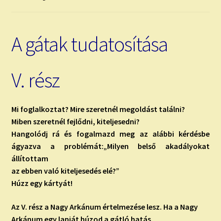
child
menu
Expand
ISMERJ MEG!
child
A gátak tudatosítása
menu
ÍRJ NEKEM!
IRATKOZZ FEL A VIDEÓ CSATORNÁNKRA!
V. rész
TAROT ELEMZÉS MEGRENDELÉSE LIMITÁLT!
AJÁNDÉKOKKAL!
Mi foglalkoztat? Mire szeretnél megoldást találni?
Miben szeretnél fejlődni, kiteljesedni?
Hangolódj rá és fogalmazd meg az alábbi kérdésbe
ágyazva a problémát:
„Milyen belső akadályokat
állítottam
az ebben való kiteljesedés elé?”
Húzz egy kártyát!
Az V. rész a Nagy Arkánum értelmezése lesz. Ha a Nagy
Arkánum egy lapját húzod a gátló hatás