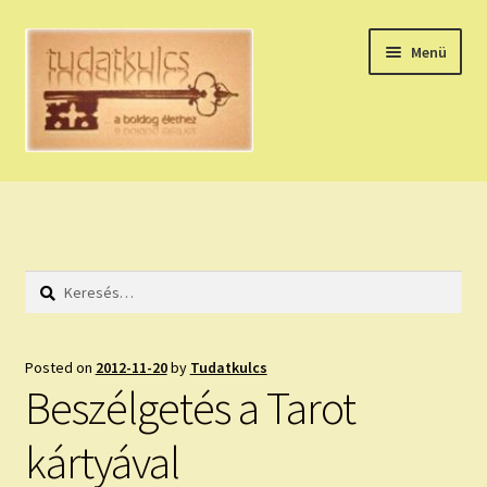
Ugrás
Kilépés
Menü
a
a
navigációhoz
tartalomba
Expand
HÚZZ EGY KÁRTYÁT!
child
menu
NAPI TAROT
Keresés:
HOLDNAPTÁR
HOLD TANÁCSOK
Posted on
2012-11-20
by
Tudatkulcs
Beszélgetés a Tarot
NAPI ASZTROLÓGIA
kártyával
Expand
KÉRJ EGY MEGERŐSÍTÉST!