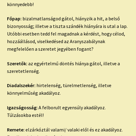
könnyedebb!
Főpap:
bizalmatlanságod gátol, hiányzik a hit, a belső
bizonyosság; illetve a tiszta szándék hiányára is utal a lap.
Utóbbi esetben tedd fel magadnak a kérdést, hogy célod,
hozzáállásod, viselkedésed az Aranyszabálynak
megfelelően a szeretet jegyében fogant?
Szeretők:
az egyértelmű döntés hiánya gátol, illetve a
szeretetlenség.
Diadalszekér:
hirtelenség, türelmetlenség, illetve
könnyelműség akadályoz.
Igazságosság:
A felborult egyensúly akadályoz.
Túlzásokba estél!
Remete:
elzárkóztál valami/ valaki elől és ez akadályoz.