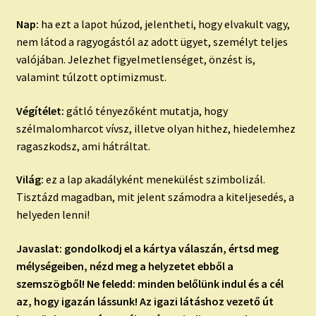
Nap:
ha ezt a lapot húzod, jelentheti, hogy elvakult vagy,
nem látod a ragyogástól az adott ügyet, személyt teljes
valójában. Jelezhet figyelmetlenséget, önzést is,
valamint túlzott optimizmust.
Végítélet:
gátló tényezőként mutatja, hogy
szélmalomharcot vívsz, illetve olyan hithez, hiedelemhez
ragaszkodsz, ami hátráltat.
Világ:
ez a lap akadályként menekülést szimbolizál.
Tisztázd magadban, mit jelent számodra a kiteljesedés, a
helyeden lenni!
Javaslat: gondolkodj el a kártya válaszán, értsd meg
mélységeiben, nézd meg a helyzetet ebből a
szemszögből! Ne feledd: minden belőlünk indul és a cél
az, hogy igazán lássunk! Az igazi látáshoz vezető út