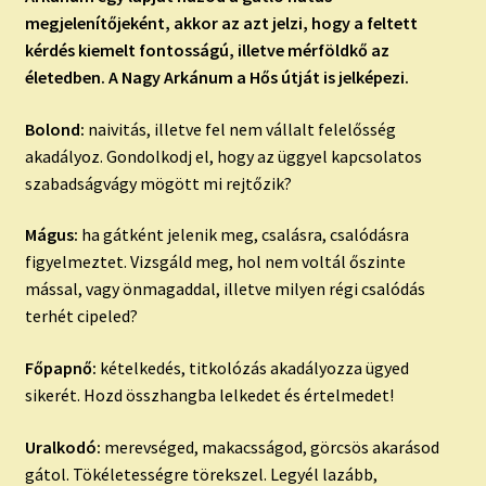
megjelenítőjeként, akkor az azt jelzi, hogy a feltett
kérdés kiemelt fontosságú, illetve mérföldkő az
életedben. A Nagy Arkánum a Hős útját is jelképezi.
Bolond:
naivitás, illetve fel nem vállalt felelősség
akadályoz. Gondolkodj el, hogy az üggyel kapcsolatos
szabadságvágy mögött mi rejtőzik?
Mágus:
ha gátként jelenik meg, csalásra, csalódásra
figyelmeztet. Vizsgáld meg, hol nem voltál őszinte
mással, vagy önmagaddal, illetve milyen régi csalódás
terhét cipeled?
Főpapnő:
kételkedés, titkolózás akadályozza ügyed
sikerét. Hozd összhangba lelkedet és értelmedet!
Uralkodó:
merevséged, makacsságod, görcsös akarásod
gátol. Tökéletességre törekszel. Legyél lazább,