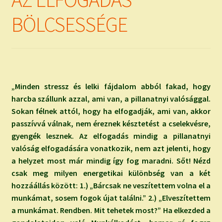
child
menu
Expand
BÖLCSESSÉGE
ISMERJ MEG!
child
menu
ÍRJ NEKEM!
IRATKOZZ FEL A VIDEÓ CSATORNÁNKRA!
„Minden stressz és lelki fájdalom abból fakad, hogy
TAROT ELEMZÉS MEGRENDELÉSE LIMITÁLT!
harcba szállunk azzal, ami van, a pillanatnyi valósággal.
AJÁNDÉKOKKAL!
Sokan félnek attól, hogy ha elfogadják, ami van, akkor
passzívvá válnak, nem éreznek késztetést a cselekvésre,
gyengék lesznek. Az elfogadás mindig a pillanatnyi
valóság elfogadására vonatkozik, nem azt jelenti, hogy
a helyzet most már mindig így fog maradni. Sőt! Nézd
csak meg milyen energetikai különbség van a két
hozzáállás között: 1.) „Bárcsak ne veszítettem volna el a
munkámat, sosem fogok újat találni.” 2.) „Elveszítettem
a munkámat. Rendben. Mit tehetek most?” Ha elkezded a