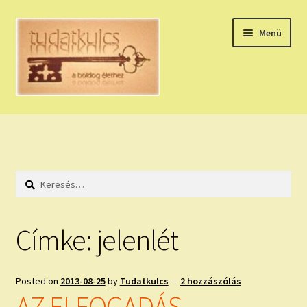
Ugrás
Kilépés
Menü
a
a
navigációhoz
tartalomba
Expand
HÚZZ EGY KÁRTYÁT!
child
menu
NAPI TAROT
Keresés:
HOLDNAPTÁR
HOLD TANÁCSOK
Címke:
jelenlét
NAPI ASZTROLÓGIA
Posted on
2013-08-25
by
Tudatkulcs
—
2 hozzászólás
Expand
KÉRJ EGY MEGERŐSÍTÉST!
AZ ELFOGADÁS