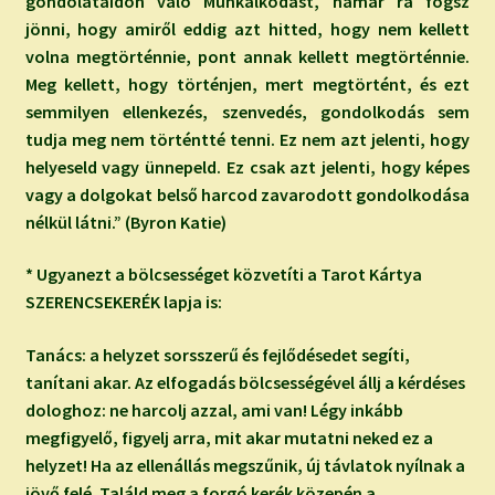
gondolataidon való Munkálkodást, hamar rá fogsz
jönni, hogy amiről eddig azt hitted, hogy nem kellett
volna megtörténnie, pont annak kellett megtörténnie.
Meg kellett, hogy történjen, mert megtörtént, és ezt
semmilyen ellenkezés, szenvedés, gondolkodás sem
tudja meg nem történtté tenni. Ez nem azt jelenti, hogy
helyeseld vagy ünnepeld. Ez csak azt jelenti, hogy képes
vagy a dolgokat belső harcod zavarodott gondolkodása
nélkül látni.” (Byron Katie)
* Ugyanezt a bölcsességet közvetíti a Tarot Kártya
SZERENCSEKERÉK lapja is:
Tanács: a helyzet sorsszerű és fejlődésedet segíti,
tanítani akar. Az elfogadás bölcsességével állj a kérdéses
dologhoz: ne harcolj azzal, ami van! Légy inkább
megfigyelő, figyelj arra, mit akar mutatni neked ez a
helyzet! Ha az ellenállás megszűnik, új távlatok nyílnak a
jövő felé. Találd meg a forgó kerék közepén a