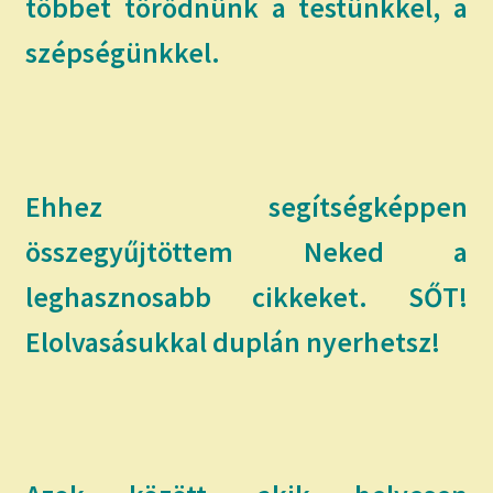
többet törődnünk a testünkkel, a
szépségünkkel.
Ehhez segítségképpen
összegyűjtöttem Neked a
leghasznosabb cikkeket. SŐT!
Elolvasásukkal duplán nyerhetsz!