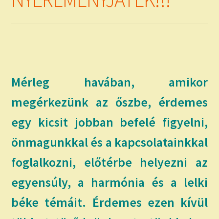
child
menu
Expand
ISMERJ MEG!
child
menu
ÍRJ NEKEM!
IRATKOZZ FEL A VIDEÓ CSATORNÁNKRA!
Mérleg havában, amikor
TAROT ELEMZÉS MEGRENDELÉSE LIMITÁLT!
megérkezünk az őszbe, érdemes
AJÁNDÉKOKKAL!
egy kicsit jobban befelé figyelni,
önmagunkkal és a kapcsolatainkkal
foglalkozni, előtérbe helyezni az
egyensúly, a harmónia és a lelki
béke témáit. Érdemes ezen kívül