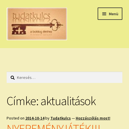
Ugrás
Kilépés
Menü
a
a
navigációhoz
tartalomba
Expand
HÚZZ EGY KÁRTYÁT!
child
menu
NAPI TAROT
Keresés:
HOLDNAPTÁR
HOLD TANÁCSOK
Címke:
aktualitások
NAPI ASZTROLÓGIA
Posted on
2014-10-14
by
Tudatkulcs
—
Hozzászólás most!
Expand
KÉRJ EGY MEGERŐSÍTÉST!
NYEREMÉNYJÁTÉK!!!