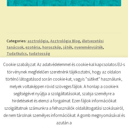
Categories:
asztrológia
,
Asztrológia Blog
,
életvezetési
tanácsok
,
ezotéria
,
horoszkóp
,
játék
,
nyereményjáték
,
Tudatkulcs
,
tudatosság
Tags:
aktualitások
,
asztrológia
,
legfrissebb cikkek
,
Mérleg
,
Cookie szabályzat: Az adatvédelemmel és cookie-kal kapcsolatos EU-s
nyereményjáték
,
nyerj elemzést
,
nyerj mondókáskönyvet
,
törvénynek megfelelően szeretnénk tájékoztatni, hogy az oldalon
októberi nyereményjáték
történő látogatásod során cookie-kat, vagyis “sütiket” használunk,
melyek voltaképpen rövid szöveges fájlok. A honlap a cookie-k
segítségével nyújtja a szolgáltatásokat, szabja személyre a
hirdetéseket és elemzi a forgalmat. Ezen fájlok információkat
szolgáltatnak számunkra a felhasználók oldallátogatási szokásairól,
de nem tárolnak személyes információkat. A gomb megnyomásával és
© TUDATKULCS 2026
azután a
Built with Storefront
.