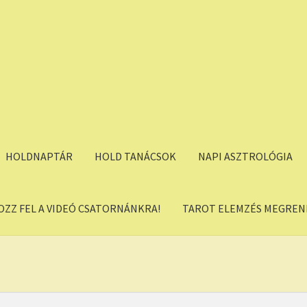
HOLDNAPTÁR
HOLD TANÁCSOK
NAPI ASZTROLÓGIA
OZZ FEL A VIDEÓ CSATORNÁNKRA!
TAROT ELEMZÉS MEGREND