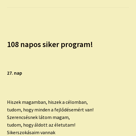
child
menu
Expand
ISMERJ MEG!
child
menu
ÍRJ NEKEM!
108 napos siker program!
IRATKOZZ FEL A VIDEÓ CSATORNÁNKRA!
TAROT ELEMZÉS MEGRENDELÉSE LIMITÁLT!
AJÁNDÉKOKKAL!
27. nap
Hiszek magamban, hiszek a célomban,
tudom, hogy minden a fejlődésemért van!
Szerencsésnek látom magam,
tudom, hogy áldott az életutam!
Sikerszokásaim vannak