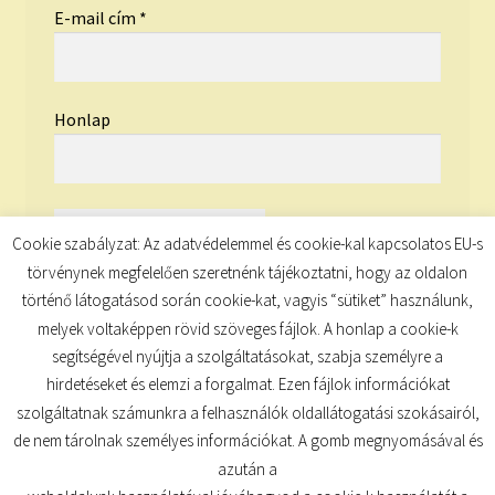
E-mail cím
*
Honlap
Cookie szabályzat: Az adatvédelemmel és cookie-kal kapcsolatos EU-s
törvénynek megfelelően szeretnénk tájékoztatni, hogy az oldalon
történő látogatásod során cookie-kat, vagyis “sütiket” használunk,
melyek voltaképpen rövid szöveges fájlok. A honlap a cookie-k
segítségével nyújtja a szolgáltatásokat, szabja személyre a
hirdetéseket és elemzi a forgalmat. Ezen fájlok információkat
szolgáltatnak számunkra a felhasználók oldallátogatási szokásairól,
de nem tárolnak személyes információkat. A gomb megnyomásával és
© TUDATKULCS 2026
azután a
Built with Storefront
.