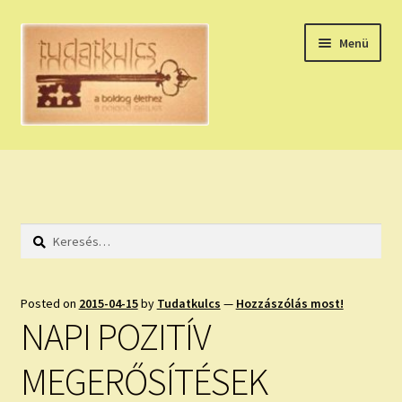
Ugrás
Kilépés
Menü
a
a
navigációhoz
tartalomba
Expand
HÚZZ EGY KÁRTYÁT!
child
menu
NAPI TAROT
Keresés:
HOLDNAPTÁR
HOLD TANÁCSOK
Posted on
2015-04-15
by
Tudatkulcs
—
Hozzászólás most!
NAPI POZITÍV
NAPI ASZTROLÓGIA
MEGERŐSÍTÉSEK
Expand
KÉRJ EGY MEGERŐSÍTÉST!