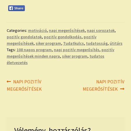
Categories:
motiváció
,
napi megerősítések
,
napi sorozatok
,
pozitív gondolatok
,
pozitív gondolkodás
,
pozitív
megerősítések
,
siker program
,
Tudatkulcs
,
tudatosság
,
útitárs
Tags:
108 napos program
,
napi pozitív megerősítés
,
pozitív
megerősítések minden napra
,
siker program
,
tudatos
életvezetés
Bejegyzés
Previous
Next
NAPI POZITÍV
NAPI POZITÍV
post:
post:
MEGERŐSÍTÉSEK
MEGERŐSÍTÉSEK
navigáció
Vélemény, hozzászólás?