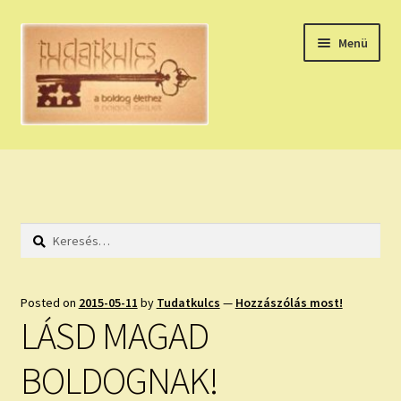
Ugrás
Kilépés
Menü
a
a
navigációhoz
tartalomba
Expand
HÚZZ EGY KÁRTYÁT!
child
menu
NAPI TAROT
Keresés:
HOLDNAPTÁR
HOLD TANÁCSOK
Posted on
2015-05-11
by
Tudatkulcs
—
Hozzászólás most!
LÁSD MAGAD
NAPI ASZTROLÓGIA
BOLDOGNAK!
Expand
KÉRJ EGY MEGERŐSÍTÉST!