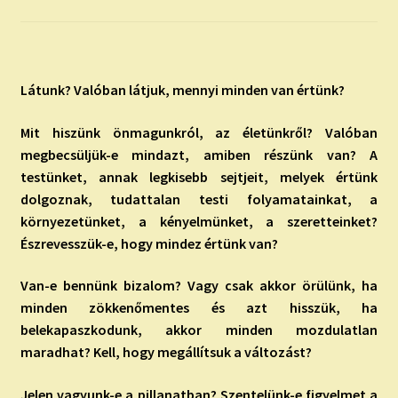
child
menu
Expand
ISMERJ MEG!
child
menu
ÍRJ NEKEM!
Látunk? Valóban látjuk, mennyi minden van értünk?
IRATKOZZ FEL A VIDEÓ CSATORNÁNKRA!
Mit hiszünk önmagunkról, az életünkről? Valóban
megbecsüljük-e mindazt, amiben részünk van? A
TAROT ELEMZÉS MEGRENDELÉSE LIMITÁLT!
testünket, annak legkisebb sejtjeit, melyek értünk
AJÁNDÉKOKKAL!
dolgoznak, tudattalan testi folyamatainkat, a
környezetünket, a kényelmünket, a szeretteinket?
Észrevesszük-e, hogy mindez értünk van?
Van-e bennünk bizalom? Vagy csak akkor örülünk, ha
minden zökkenőmentes és azt hisszük, ha
belekapaszkodunk, akkor minden mozdulatlan
maradhat? Kell, hogy megállítsuk a változást?
Jelen vagyunk-e a pillanatban? Szentelünk-e figyelmet a