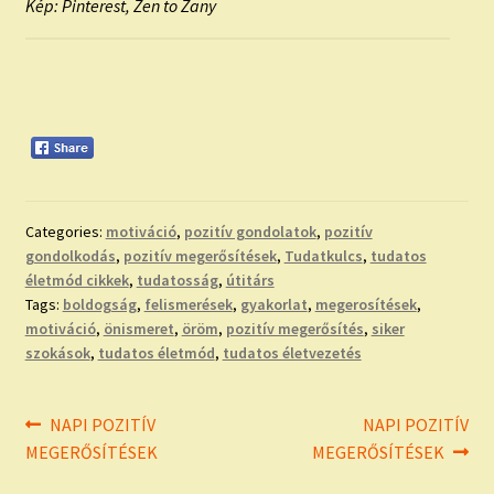
Kép: Pinterest, Zen to Zany
Categories:
motiváció
,
pozitív gondolatok
,
pozitív
gondolkodás
,
pozitív megerősítések
,
Tudatkulcs
,
tudatos
életmód cikkek
,
tudatosság
,
útitárs
Tags:
boldogság
,
felismerések
,
gyakorlat
,
megerosítések
,
motiváció
,
önismeret
,
öröm
,
pozitív megerősítés
,
siker
szokások
,
tudatos életmód
,
tudatos életvezetés
Bejegyzés
Previous
Next
NAPI POZITÍV
NAPI POZITÍV
post:
post:
MEGERŐSÍTÉSEK
MEGERŐSÍTÉSEK
navigáció