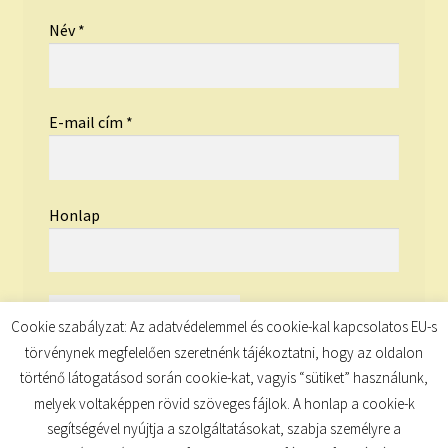
Név
*
E-mail cím
*
Honlap
Cookie szabályzat: Az adatvédelemmel és cookie-kal kapcsolatos EU-s
törvénynek megfelelően szeretnénk tájékoztatni, hogy az oldalon
történő látogatásod során cookie-kat, vagyis “sütiket” használunk,
melyek voltaképpen rövid szöveges fájlok. A honlap a cookie-k
segítségével nyújtja a szolgáltatásokat, szabja személyre a