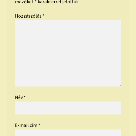
mezőket
*
karakterrel jelöltük
Hozzászólás
*
Név
*
E-mail cím
*