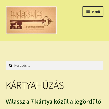
Ugrás
Kilépés
Menü
a
a
navigációhoz
tartalomba
Expand
HÚZZ EGY KÁRTYÁT!
child
menu
NAPI TAROT
Keresés:
HOLDNAPTÁR
HOLD TANÁCSOK
KÁRTYAHÚZÁS
NAPI ASZTROLÓGIA
Válassz a 7 kártya közül a legördülő
Expand
KÉRJ EGY MEGERŐSÍTÉST!