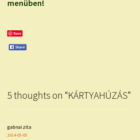
child
menüben!
menu
Expand
ISMERJ MEG!
child
menu
ÍRJ NEKEM!
Save
IRATKOZZ FEL A VIDEÓ CSATORNÁNKRA!
TAROT ELEMZÉS MEGRENDELÉSE LIMITÁLT!
AJÁNDÉKOKKAL!
5 thoughts on “
KÁRTYAHÚZÁS
”
gabnai zita
2014-05-05