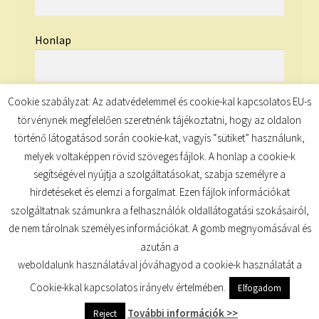
Honlap
Cookie szabályzat: Az adatvédelemmel és cookie-kal kapcsolatos EU-s
törvénynek megfelelően szeretnénk tájékoztatni, hogy az oldalon
történő látogatásod során cookie-kat, vagyis “sütiket” használunk,
melyek voltaképpen rövid szöveges fájlok. A honlap a cookie-k
segítségével nyújtja a szolgáltatásokat, szabja személyre a
hirdetéseket és elemzi a forgalmat. Ezen fájlok információkat
szolgáltatnak számunkra a felhasználók oldallátogatási szokásairól,
de nem tárolnak személyes információkat. A gomb megnyomásával és
© TUDATKULCS 2026
azután a
Built with Storefront
.
weboldalunk használatával jóváhagyod a cookie-k használatát a
Cookie-kkal kapcsolatos irányelv értelmében.
Elfogadom
További információk >>
Reject