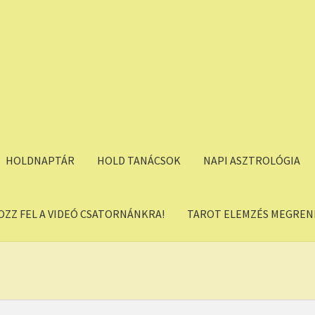
HOLDNAPTÁR
HOLD TANÁCSOK
NAPI ASZTROLÓGIA
OZZ FEL A VIDEÓ CSATORNÁNKRA!
TAROT ELEMZÉS MEGREND