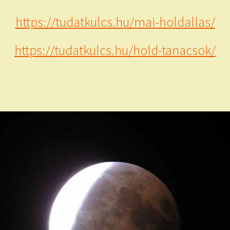
https://tudatkulcs.hu/mai-holdallas/
https://tudatkulcs.hu/hold-tanacsok/