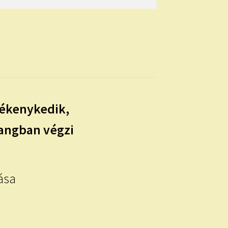
vékenykedik,
hangban végzi
ása