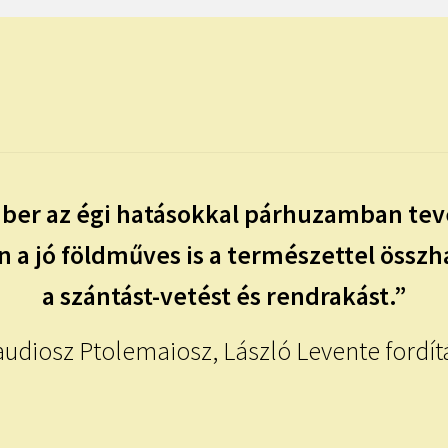
ber az égi hatásokkal párhuzamban te
 a jó földműves is a természettel össz
a szántást-vetést és rendrakást.”
audiosz Ptolemaiosz, László Levente fordít