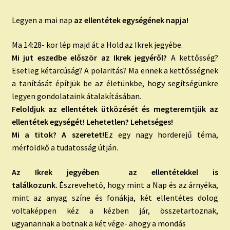
Legyen a mai nap
az ellentétek egységének napja!
Ma 14:28- kor lép majd át a Hold az Ikrek jegyébe.
Mi jut eszedbe először az Ikrek jegyéről?
A kettősség?
Esetleg kétarcúság? A polaritás? Ma ennek a kettősségnek
a tanítását építjük be az életünkbe, hogy segítségünkre
legyen gondolataink átalakításában.
Feloldjuk az ellentétek ütközését és megteremtjük az
ellentétek egységét! Lehetetlen? Lehetséges!
Mi a titok? A szeretet!
Ez egy nagy horderejű téma,
mérföldkő a tudatosság útján.
Az Ikrek jegyében az ellentétekkel is
találkozunk.
Észrevehető, hogy mint a Nap és az árnyéka,
mint az anyag színe és fonákja, két ellentétes dolog
voltaképpen kéz a kézben jár, összetartoznak,
ugyanannak a botnak a két vége- ahogy a mondás