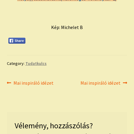
Kép: Michelet B
Category:
Tudatkulcs
Bejegyzés
Previous
Next
Mai inspiráló idézet
Mai inspiráló idézet
post:
post:
navigáció
Vélemény, hozzászólás?