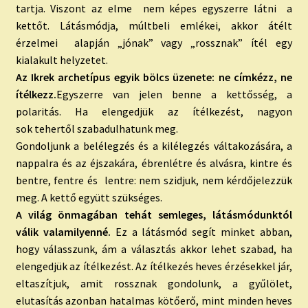
tartja. Viszont az elme nem képes egyszerre látni a
kettőt. Látásmódja, múltbeli emlékei, akkor átélt
érzelmei alapján „jónak” vagy „rossznak” ítél egy
kialakult helyzetet.
Az Ikrek archetípus egyik bölcs üzenete: ne címkézz, ne
ítélkezz.
Egyszerre van jelen benne a kettősség, a
polaritás. Ha elengedjük az ítélkezést, nagyon
sok tehertől szabadulhatunk meg.
Gondoljunk a belélegzés és a kilélegzés váltakozására, a
nappalra és az éjszakára, ébrenlétre és alvásra, kintre és
bentre, fentre és lentre: nem szidjuk, nem kérdőjelezzük
meg. A kettő együtt szükséges.
A világ önmagában tehát semleges, látásmódunktól
válik valamilyenné.
Ez a látásmód segít minket abban,
hogy válasszunk, ám a választás akkor lehet szabad, ha
elengedjük az ítélkezést. Az ítélkezés heves érzésekkel jár,
eltaszítjuk, amit rossznak gondolunk, a gyűlölet,
elutasítás azonban hatalmas kötőerő, mint minden heves