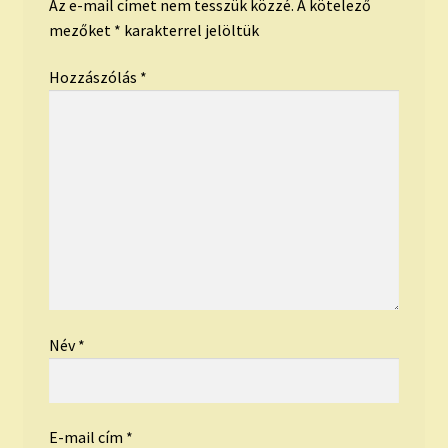
Az e-mail címet nem tesszük közzé.
A kötelező
mezőket
*
karakterrel jelöltük
Hozzászólás
*
Név
*
E-mail cím
*