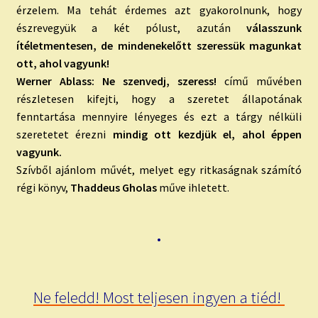
érzelem. Ma tehát érdemes azt gyakorolnunk, hogy
észrevegyük a két pólust, azután
válasszunk
ítéletmentesen, de mindenekelőtt szeressük magunkat
ott, ahol vagyunk!
Werner Ablass: Ne szenvedj, szeress!
című művében
részletesen kifejti, hogy a szeretet állapotának
fenntartása mennyire lényeges és ezt a tárgy nélküli
szeretetet érezni
mindig ott kezdjük el, ahol éppen
vagyunk.
Szívből ajánlom művét, melyet egy ritkaságnak számító
régi könyv,
Thaddeus Gholas
műve ihletett.
•
Ne feledd! Most teljesen ingyen a tiéd!