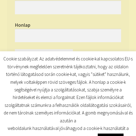
Honlap
Cookie szabályzat: Az adatvédelemmel és cookie-kal kapcsolatos EU-s
törvénynek megfelelően szeretnénk tájékoztatni, hogy az oldalon
történő látogatásod során cookie-kat, vagyis “sütiket” használunk,
melyek voltaképpen rövid szöveges fájlok. A honlap a cookie-k
segítségével nyújtja a szolgáltatásokat, szabja személyre a
hirdetéseket és elemzi a forgalmat. Ezen fájlok információkat
szolgáltatnak számunkra a felhasználók oldallátogatási szokásairól,
de nem tárolnak személyes információkat. A gomb megnyomásával és
© TUDATKULCS 2026
azután a
Built with Storefront
.
weboldalunk használatával jóváhagyod a cookie-k használatát a