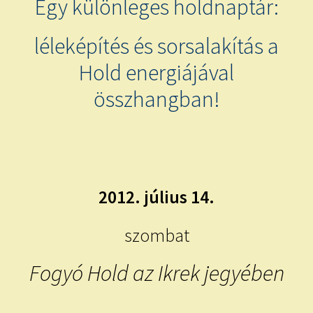
Egy különleges holdnaptár:
child
menu
Expand
ISMERJ MEG!
léleképítés és sorsalakítás a
child
menu
ÍRJ NEKEM!
Hold energiájával
összhangban!
IRATKOZZ FEL A VIDEÓ CSATORNÁNKRA!
TAROT ELEMZÉS MEGRENDELÉSE LIMITÁLT!
AJÁNDÉKOKKAL!
2012. július 14.
szombat
Fogyó Hold az Ikrek jegyében