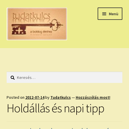
Ugrás
Kilépés
Menü
a
a
navigációhoz
tartalomba
Expand
HÚZZ EGY KÁRTYÁT!
child
menu
NAPI TAROT
Keresés:
HOLDNAPTÁR
HOLD TANÁCSOK
Posted on
2012-07-14
by
Tudatkulcs
—
Hozzászólás most!
Holdállás és napi tipp
NAPI ASZTROLÓGIA
Expand
KÉRJ EGY MEGERŐSÍTÉST!