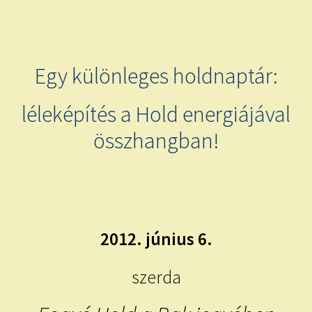
child
menu
Expand
ISMERJ MEG!
child
menu
ÍRJ NEKEM!
Egy különleges holdnaptár:
IRATKOZZ FEL A VIDEÓ CSATORNÁNKRA!
léleképítés a Hold energiájával
összhangban!
TAROT ELEMZÉS MEGRENDELÉSE LIMITÁLT!
AJÁNDÉKOKKAL!
2012. június 6.
szerda