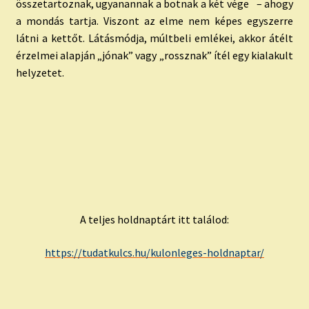
összetartoznak, ugyanannak a botnak a két vége – ahogy
a mondás tartja. Viszont az elme nem képes egyszerre
látni a kettőt. Látásmódja, múltbeli emlékei, akkor átélt
érzelmei alapján „jónak” vagy „rossznak” ítél egy kialakult
helyzetet.
A teljes holdnaptárt itt találod:
https://tudatkulcs.hu/kulonleges-holdnaptar/