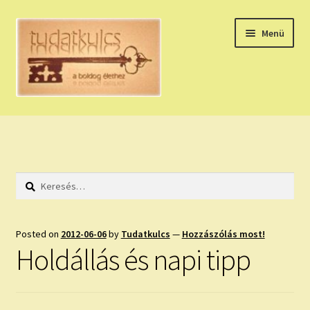
Ugrás
Kilépés
Menü
a
a
navigációhoz
tartalomba
Expand
HÚZZ EGY KÁRTYÁT!
child
menu
NAPI TAROT
Keresés:
HOLDNAPTÁR
HOLD TANÁCSOK
Posted on
2012-06-06
by
Tudatkulcs
—
Hozzászólás most!
Holdállás és napi tipp
NAPI ASZTROLÓGIA
Expand
KÉRJ EGY MEGERŐSÍTÉST!