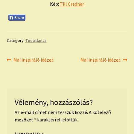
Kép:
Till Credner
Category:
Tudatkulcs
Bejegyzés
Previous
Next
Mai inspiráló idézet
Mai inspiráló idézet
post:
post:
navigáció
Vélemény, hozzászólás?
Az e-mail címet nem tesszük közzé.
A kötelező
mezőket
*
karakterrel jelöltük