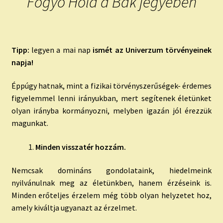
Fogyó Hold a Bak jegyében
Tipp:
legyen a mai nap
ismét az Univerzum törvényeinek
napja!
Éppúgy hatnak, mint a fizikai törvényszerűségek- érdemes
figyelemmel lenni irányukban, mert segítenek életünket
olyan irányba kormányozni, melyben igazán jól érezzük
magunkat.
Minden visszatér hozzám.
Nemcsak domináns gondolataink, hiedelmeink
nyilvánulnak meg az életünkben, hanem érzéseink is.
Minden erőteljes érzelem még több olyan helyzetet hoz,
amely kiváltja ugyanazt az érzelmet.