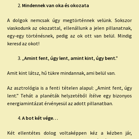
Mindennek van oka és okozata
A dolgok nemcsak úgy megtörténnek velünk. Sokszor
viaskodunk az okozattal, ellenállunk a jelen pillanatnak,
egy-egy történésnek, pedig az ok ott van belül. Mindig
keresd az okot!
„Amint fent, úgy lent, amint kint, úgy bent.”
Amit kint látsz, hű tükre mindannak, ami belül van.
Az asztrológia is a fenti tételen alapul: „Amint fent, úgy
lent.” Tehát a planéták helyzetéből ítélve egy bizonyos
energiamintázat érvényesül az adott pillanatban.
A bot két vége…
Két ellentétes dolog voltaképpen kéz a kézben jár,