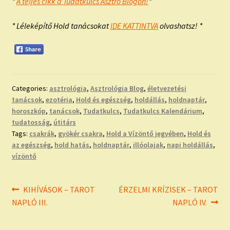
*
A teljes cikk a Tudatkulcs Asztro Blogon!
*
* Léleképítő Hold tanácsokat
IDE KATTINTVA
olvashatsz! *
Categories:
asztrológia
,
Asztrológia Blog
,
életvezetési
tanácsok
,
ezotéria
,
Hold és egészség
,
holdállás
,
holdnaptár
,
horoszkóp
,
tanácsok
,
Tudatkulcs
,
Tudatkulcs Kalendárium
,
tudatosság
,
útitárs
Tags:
csakrák
,
gyökér csakra
,
Hold a Vízöntő jegyében
,
Hold és
az egészség
,
hold hatás
,
holdnaptár
,
illóolajak
,
napi holdállás
,
vízöntő
Bejegyzés
Previous
Next
KIHÍVÁSOK – TAROT
ÉRZELMI KRÍZISEK – TAROT
post:
post:
NAPLÓ III.
NAPLÓ IV.
navigáció