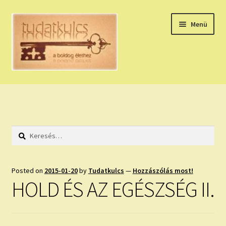
Ugrás
Kilépés
Menü
a
a
navigációhoz
tartalomba
Expand
HÚZZ EGY KÁRTYÁT!
child
menu
NAPI TAROT
Keresés:
HOLDNAPTÁR
HOLD TANÁCSOK
Posted on
2015-01-20
by
Tudatkulcs
—
Hozzászólás most!
HOLD ÉS AZ EGÉSZSÉG II.
NAPI ASZTROLÓGIA
Expand
KÉRJ EGY MEGERŐSÍTÉST!