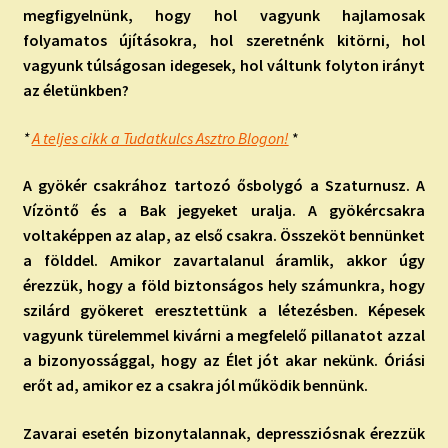
megfigyelnünk, hogy hol vagyunk hajlamosak
folyamatos újításokra, hol szeretnénk kitörni, hol
vagyunk túlságosan idegesek, hol váltunk folyton irányt
az életünkben?
*
A teljes cikk a Tudatkulcs Asztro Blogon!
*
A gyökér csakrához tartozó ősbolygó a Szaturnusz. A
Vízöntő és a Bak jegyeket uralja. A gyökércsakra
voltaképpen az alap, az első csakra. Összeköt bennünket
a földdel. Amikor zavartalanul áramlik, akkor úgy
érezzük, hogy a föld biztonságos hely számunkra, hogy
szilárd gyökeret eresztettünk a létezésben. Képesek
vagyunk türelemmel kivárni a megfelelő pillanatot azzal
a bizonyossággal, hogy az Élet jót akar nekünk. Óriási
erőt ad, amikor ez a csakra jól működik bennünk.
Zavarai esetén bizonytalannak, depressziósnak érezzük