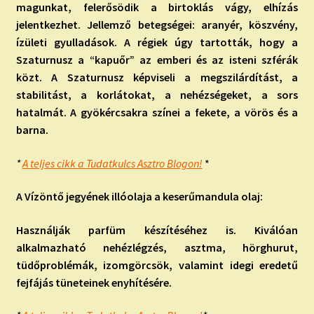
magunkat, felerősödik a birtoklás vágy, elhízás
jelentkezhet. Jellemző betegségei: aranyér, köszvény,
ízületi gyulladások. A régiek úgy tartották, hogy a
Szaturnusz a “kapuőr” az emberi és az isteni szférák
közt. A Szaturnusz képviseli a megszilárdítást, a
stabilitást, a korlátokat, a nehézségeket, a sors
hatalmát. A gyökércsakra színei a fekete, a vörös és a
barna.
*
A teljes cikk a Tudatkulcs Asztro Blogon!
*
A Vízöntő jegyének illóolaja a keserűmandula olaj:
Használják parfüm készítéséhez is. Kiválóan
alkalmazható nehézlégzés, asztma, hörghurut,
tüdőproblémák, izomgörcsök, valamint idegi eredetű
fejfájás tüneteinek enyhítésére.