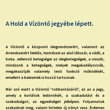
child
menu
Expand
ISMERJ MEG!
child
menu
ÍRJ NEKEM!
A Hold a Vízöntő jegyébe lépett.
IRATKOZZ FEL A VIDEÓ CSATORNÁNKRA!
A Vízöntő a központi idegrendszerért, valamint az
TAROT ELEMZÉS MEGRENDELÉSE LIMITÁLT!
érrendszerért felelős, testrészei az alsó lábszár, a vádli, a
AJÁNDÉKOKKAL!
boka. Jellemző betegségei az idegbetegségek, a visszér,
mindazok a betegségek, melyek megakadályozzák,
megakasztják valamely testi funkció működését,
emellett a balesetek is hozzá tartoznak.
Már szó esett a Vízöntő “robbantásáról”, ez az a jegy,
amely a korlátok ledöntését, a szabadulást és a
szabadságot, az egyediséget jelképezi. Folyamatok
szakadnak meg, valami hirtelen új irányt vesz. Érdemes