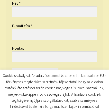
Név
*
E-mail cím
*
Honlap
Cookie szabályzat: Az adatvédelemmel és cookie-kal kapcsolatos EU-s
törvénynek megfelelően szeretnénk tájékoztatni, hogy az oldalon
történő látogatásod során cookie-kat, vagyis “sütiket” használunk,
melyek voltaképpen rövid szöveges fájlok. A honlap a cookie-k
segítségével nyújtja a szolgáltatásokat, szabja személyre a
hirdetéseket és elemzi a forgalmat. Ezen fájlok információkat