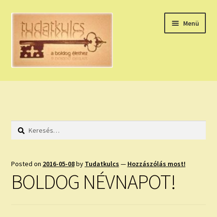
Ugrás
Kilépés
Menü
a
a
navigációhoz
tartalomba
Expand
HÚZZ EGY KÁRTYÁT!
child
menu
NAPI TAROT
Keresés:
HOLDNAPTÁR
HOLD TANÁCSOK
Posted on
2016-05-08
by
Tudatkulcs
—
Hozzászólás most!
BOLDOG NÉVNAPOT!
NAPI ASZTROLÓGIA
Expand
KÉRJ EGY MEGERŐSÍTÉST!