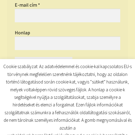
E-mail cím
*
Honlap
Cookie szabályzat: Az adatvédelemmel és cookie-kal kapcsolatos EU-s
törvénynek megfelelően szeretnénk tájékoztatni, hogy az oldalon
történő látogatásod során cookie-kat, vagyis “sütiket” használunk,
melyek voltaképpen rövid szöveges fájlok. A honlap a cookie-k
segítségével nyújtja a szolgáltatásokat, szabja személyre a
hirdetéseket és elemzi a forgalmat. Ezen fájlok információkat
szolgáltatnak számunkra a felhasználók oldallátogatási szokásairól,
de nem tárolnak személyes információkat. A gomb megnyomásával és
© TUDATKULCS 2026
azután a
Built with Storefront
.