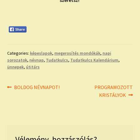
szeretsz!
Categories:
képeslapok
,
megerosítés mondókák
,
napi
sorozatok
,
névnap
,
Tudatkulcs
,
Tudatkulcs Kalendárium
,
ünnepek
,
útitárs
Bejegyzés
Previous
Next
BOLDOG NÉVNAPOT!
PROGRAMOZOTT
post:
post:
KRISTÁLYOK
navigáció
Vélemény, hozzászólás?