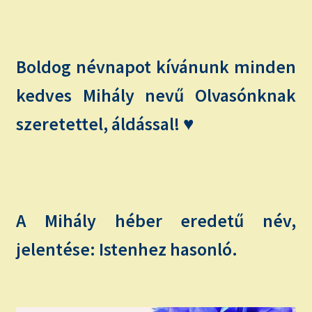
child
menu
Expand
ISMERJ MEG!
child
menu
ÍRJ NEKEM!
Boldog névnapot kívánunk minden
kedves Mihály nevű Olvasónknak
IRATKOZZ FEL A VIDEÓ CSATORNÁNKRA!
szeretettel, áldással! ♥
TAROT ELEMZÉS MEGRENDELÉSE LIMITÁLT!
AJÁNDÉKOKKAL!
A Mihály héber eredetű név,
jelentése: Istenhez hasonló.