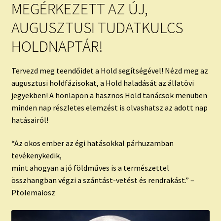
child
MEGÉRKEZETT AZ ÚJ,
menu
Expand
ISMERJ MEG!
AUGUSZTUSI TUDATKULCS
child
menu
HOLDNAPTÁR!
ÍRJ NEKEM!
IRATKOZZ FEL A VIDEÓ CSATORNÁNKRA!
Tervezd meg teendőidet a Hold segítségével! Nézd meg az
augusztusi holdfázisokat, a Hold haladását az állatövi
jegyekben! A honlapon a hasznos Hold tanácsok menüben
TAROT ELEMZÉS MEGRENDELÉSE LIMITÁLT!
minden nap részletes elemzést is olvashatsz az adott nap
AJÁNDÉKOKKAL!
hatásairól!
“Az okos ember az égi hatásokkal párhuzamban
tevékenykedik,
mint ahogyan a jó földműves is a természettel
összhangban végzi a szántást-vetést és rendrakást.” –
Ptolemaiosz