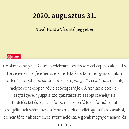
2020. augusztus 31.
Növő Hold a Vízöntő jegyében
Save
Cookie szabályzat: Az adatvédelemmel és cookie-kal kapcsolatos EU-s
törvénynek megfelelően szeretnénk tájékoztatni, hogy az oldalon
történő látogatásod során cookie-kat, vagyis “sütiket” használunk,
melyek voltaképpen rövid szöveges fájlok. A honlap a cookie-k
segítségével nyújtja a szolgáltatásokat, szabja személyre a
hirdetéseket és elemzi a forgalmat. Ezen fájlok információkat
szolgáltatnak számunkra a felhasználók oldallátogatási szokásairól,
de nem tárolnak személyes információkat. A gomb megnyomásával és
© TUDATKULCS 2026
azután a
Built with Storefront
.