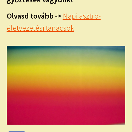
Olvasd tovább ->
Napi asztro-
életvezetési tanácsok