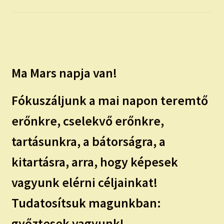
child
menu
Expand
ISMERJ MEG!
child
menu
ÍRJ NEKEM!
Ma Mars napja van!
IRATKOZZ FEL A VIDEÓ CSATORNÁNKRA!
Fókuszáljunk a mai napon teremtő
TAROT ELEMZÉS MEGRENDELÉSE LIMITÁLT!
AJÁNDÉKOKKAL!
erőnkre, cselekvő erőnkre,
tartásunkra, a bátorságra, a
kitartásra, arra, hogy képesek
vagyunk elérni céljainkat!
Tudatosítsuk magunkban:
győztesek vagyunk!