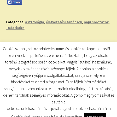
Categories:
asztrológia
,
életvezetési tanácsok
,
napi sorozatok
,
Tudatkulcs
Bejegyzés
Previous
Next
A HOLD ÁLLÁSA
TAROT
Cookie szabályzat: Az adatvédelemmel és cookie-kal kapcsolatos EU-s
post:
post:
navigáció
törvénynek megfelelően szeretnénk tájékoztatni, hogy az oldalon
történő látogatásod során cookie-kat, vagyis “sütiket” használunk,
melyek voltaképpen rövid szöveges fájlok. A honlap a cookie-k
segítségével nyújtja a szolgáltatásokat, szabja személyre a
hirdetéseket és elemzi a forgalmat. Ezen fájlok információkat
szolgáltatnak számunkra a felhasználók oldallátogatási szokásairól,
de nem tárolnak személyes információkat. A gomb megnyomásával és
© TUDATKULCS 2026
azután a
Built with Storefront
.
weboldalunk használatával jóváhagyod a cookie-k használatát a
Cookie-kkal kapcsolatos irányelv értelmében.