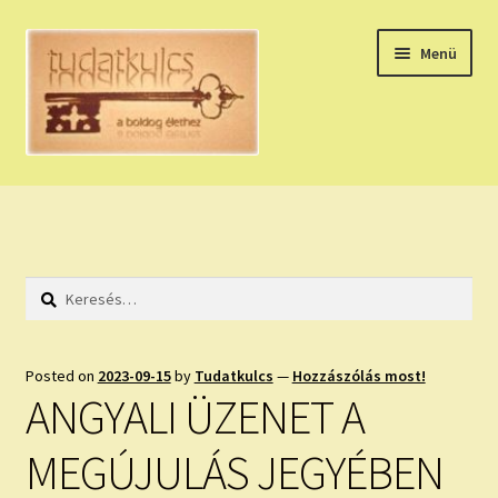
Ugrás
Kilépés
Menü
a
a
navigációhoz
tartalomba
Expand
HÚZZ EGY KÁRTYÁT!
child
menu
NAPI TAROT
Keresés:
HOLDNAPTÁR
HOLD TANÁCSOK
Posted on
2023-09-15
by
Tudatkulcs
—
Hozzászólás most!
ANGYALI ÜZENET A
NAPI ASZTROLÓGIA
MEGÚJULÁS JEGYÉBEN
Expand
KÉRJ EGY MEGERŐSÍTÉST!