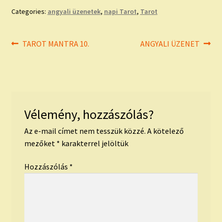
Categories:
angyali üzenetek
,
napi Tarot
,
Tarot
Bejegyzés
Previous
Next
TAROT MANTRA 10.
ANGYALI ÜZENET
post:
post:
navigáció
Vélemény, hozzászólás?
Az e-mail címet nem tesszük közzé.
A kötelező
mezőket
*
karakterrel jelöltük
Hozzászólás
*