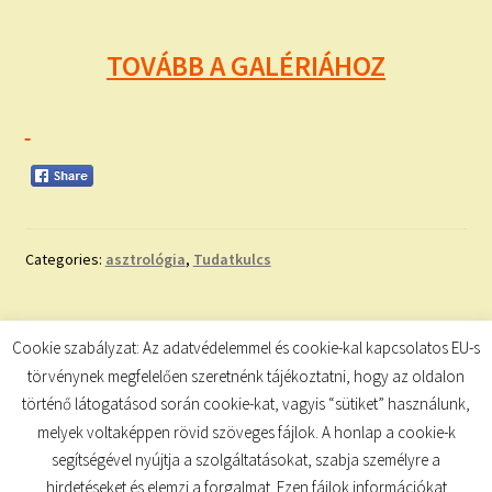
TOVÁBB A GALÉRIÁHOZ
Categories:
asztrológia
,
Tudatkulcs
Bejegyzés
Previous
Next
TAROT
INSPIRÁLÓ IDÉZET
Cookie szabályzat: Az adatvédelemmel és cookie-kal kapcsolatos EU-s
post:
post:
navigáció
törvénynek megfelelően szeretnénk tájékoztatni, hogy az oldalon
történő látogatásod során cookie-kat, vagyis “sütiket” használunk,
melyek voltaképpen rövid szöveges fájlok. A honlap a cookie-k
segítségével nyújtja a szolgáltatásokat, szabja személyre a
hirdetéseket és elemzi a forgalmat. Ezen fájlok információkat