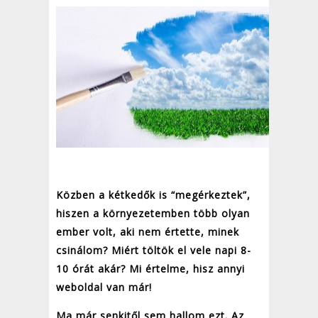
Közben a kétkedők is “megérkeztek”,
hiszen a környezetemben több olyan
ember volt, aki nem értette, minek
csinálom? Miért töltök el vele napi 8-
10 órát akár? Mi értelme, hisz annyi
weboldal van már!
Ma már senkitől sem hallom ezt. Az