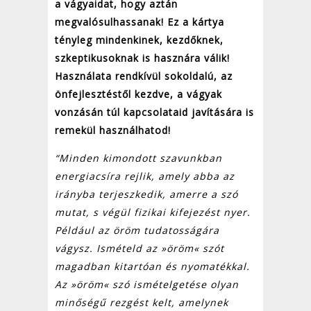
a vágyaidat, hogy aztán
megvalósulhassanak! Ez a kártya
tényleg mindenkinek, kezdőknek,
szkeptikusoknak is hasznára válik!
Használata rendkívül sokoldalú, az
önfejlesztéstől kezdve, a vágyak
vonzásán túl kapcsolataid javítására is
remekül használhatod!
“Minden kimondott szavunkban
energiacsíra rejlik, amely abba az
irányba terjeszkedik, amerre a szó
mutat, s végül fizikai kifejezést nyer.
Például az öröm tudatosságára
vágysz. Ismételd az »öröm« szót
magadban kitartóan és nyomatékkal.
Az »öröm« szó ismételgetése olyan
minőségű rezgést kelt, amelynek