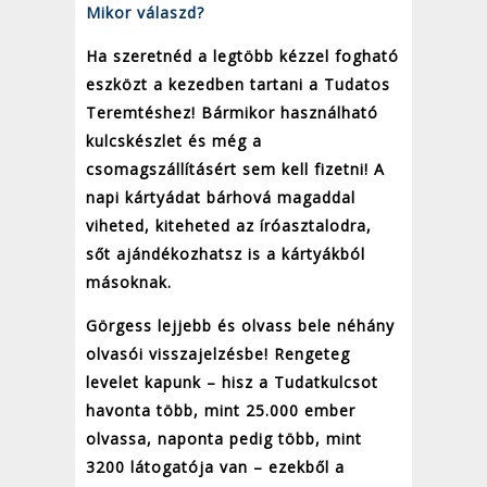
Mikor válaszd?
Ha szeretnéd a legtöbb kézzel fogható
eszközt a kezedben tartani a Tudatos
Teremtéshez! Bármikor használható
kulcskészlet és még a
csomagszállításért sem kell fizetni! A
napi kártyádat bárhová magaddal
viheted, kiteheted az íróasztalodra,
sőt ajándékozhatsz is a kártyákból
másoknak.
Görgess lejjebb és olvass bele néhány
olvasói visszajelzésbe! Rengeteg
levelet kapunk – hisz a Tudatkulcsot
havonta több, mint 25.000 ember
olvassa, naponta pedig több, mint
3200 látogatója van – ezekből a