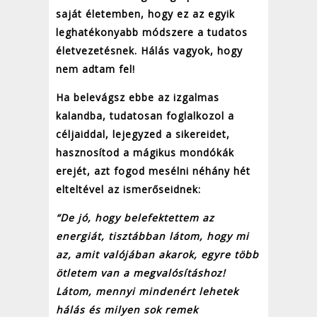
saját életemben, hogy ez az egyik
leghatékonyabb módszere a tudatos
életvezetésnek. Hálás vagyok, hogy
nem adtam fel!
Ha belevágsz ebbe az izgalmas
kalandba, tudatosan foglalkozol a
céljaiddal, lejegyzed a sikereidet,
hasznosítod a mágikus mondókák
erejét, azt fogod mesélni néhány hét
elteltével az ismerőseidnek:
“De jó, hogy belefektettem az
energiát, tisztábban látom, hogy mi
az, amit valójában akarok, egyre több
ötletem van a megvalósításhoz!
Látom, mennyi mindenért lehetek
hálás és milyen sok remek