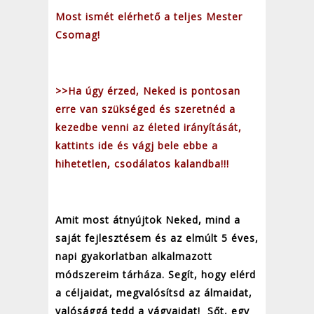
Most ismét elérhető a teljes Mester
Csomag!
>>Ha úgy érzed, Neked is pontosan
erre van szükséged és szeretnéd a
kezedbe venni az életed irányítását,
kattints ide és vágj bele ebbe a
hihetetlen, csodálatos kalandba
!!!
Amit most átnyújtok Neked, mind a
saját fejlesztésem és az elmúlt 5 éves,
napi gyakorlatban alkalmazott
módszereim tárháza. Segít, hogy elérd
a céljaidat, megvalósítsd az álmaidat,
valósággá tedd a vágyaidat! Sőt, egy