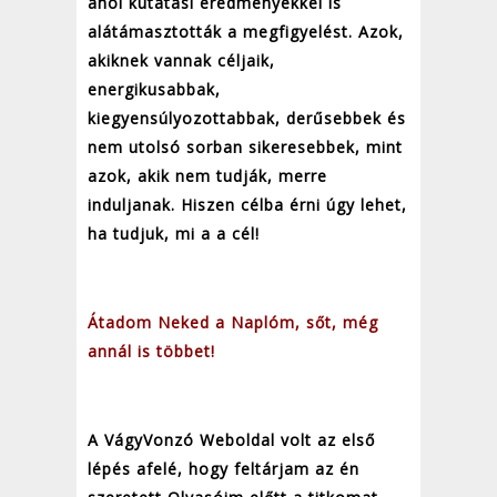
ahol kutatási eredményekkel is
alátámasztották a megfigyelést. Azok,
akiknek vannak céljaik,
energikusabbak,
kiegyensúlyozottabbak, derűsebbek és
nem utolsó sorban sikeresebbek, mint
azok, akik nem tudják, merre
induljanak. Hiszen célba érni úgy lehet,
ha tudjuk, mi a a cél!
Átadom Neked a Naplóm, sőt, még
annál is többet!
A VágyVonzó Weboldal volt az első
lépés afelé, hogy feltárjam az én