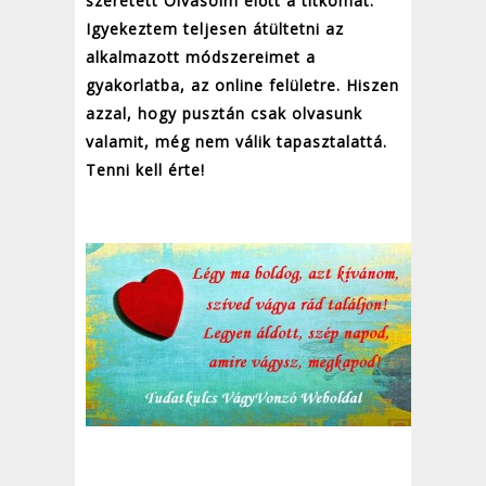
szeretett Olvasóim előtt a titkomat.
Igyekeztem teljesen átültetni az
alkalmazott módszereimet a
gyakorlatba, az online felületre. Hiszen
azzal, hogy pusztán csak olvasunk
valamit, még nem válik tapasztalattá.
Tenni kell érte!