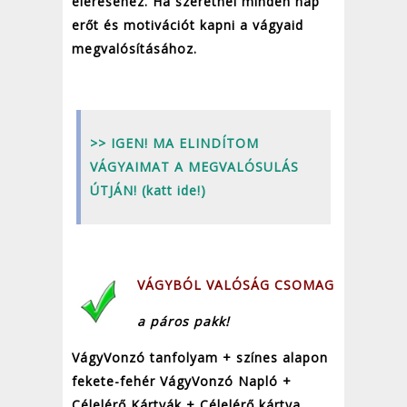
eléréséhez. Ha szeretnél minden nap
erőt és motivációt kapni a vágyaid
megvalósításához.
>> IGEN! MA ELINDÍTOM
VÁGYAIMAT A MEGVALÓSULÁS
ÚTJÁN! (katt ide!)
VÁGYBÓL VALÓSÁG CSOMAG
a páros pakk!
VágyVonzó tanfolyam + színes alapon
fekete-fehér VágyVonzó Napló +
Célelérő Kártyák + Célelérő kártya